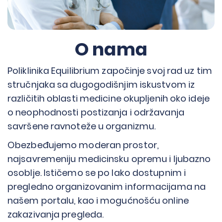
O nama
Poliklinika Equilibrium započinje svoj rad uz tim
stručnjaka sa dugogodišnjim iskustvom iz
različitih oblasti medicine okupljenih oko ideje
o neophodnosti postizanja i održavanja
savršene ravnoteže u organizmu.
Obezbeđujemo moderan prostor,
najsavremeniju medicinsku opremu i ljubazno
osoblje. Ističemo se po lako dostupnim i
pregledno organizovanim informacijama na
našem portalu, kao i mogućnošću online
zakazivanja pregleda.