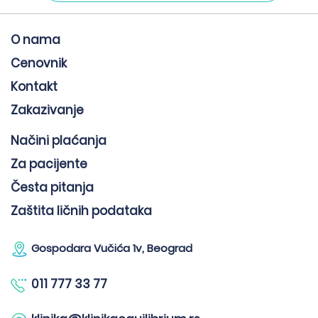
O nama
Cenovnik
Kontakt
Zakazivanje
Načini plaćanja
Za pacijente
Česta pitanja
Zaštita ličnih podataka
Gospodara Vučića 1v, Beograd
011 777 33 77