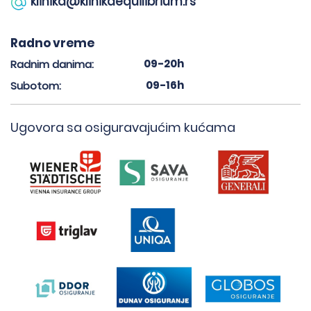
klinika@klinikaequilibrium.rs
Radno vreme
09-20h
Radnim danima:
09-16h
Subotom:
Ugovora sa osiguravajućim kućama