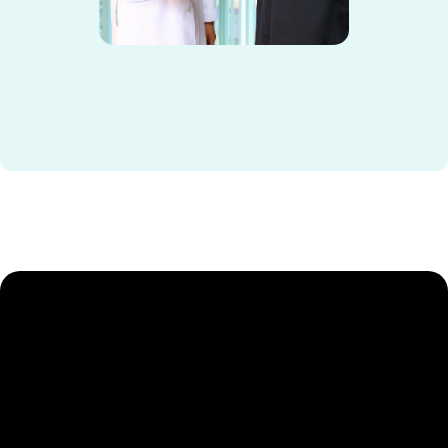
<
>
→