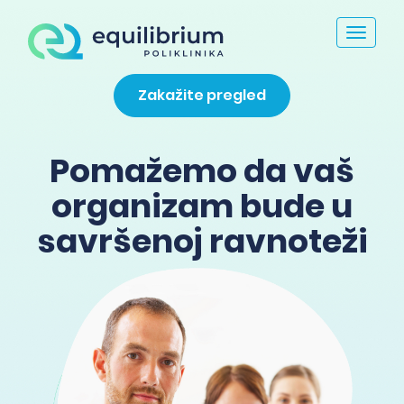
Toggle
navigat
Zakažite pregled
Pomažemo da vaš
organizam bude u
savršenoj ravnoteži