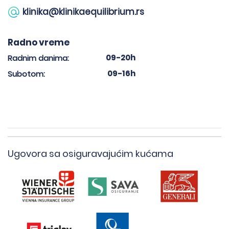
klinika@klinikaequilibrium.rs
Radno vreme
09-20h
Radnim danima:
09-16h
Subotom:
Ugovora sa osiguravajućim kućama