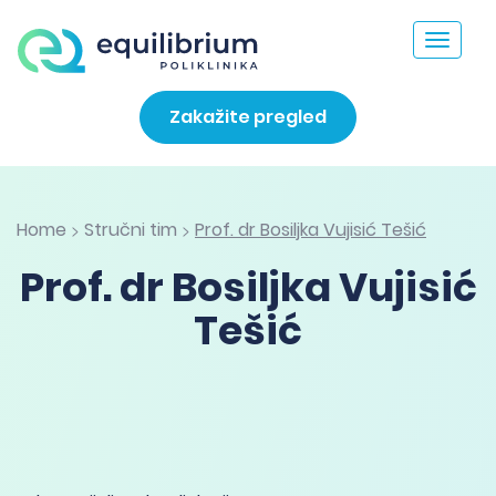
Toggle
navigat
Zakažite pregled
Home
Stručni tim
Prof. dr Bosiljka Vujisić Tešić
>
>
Prof. dr Bosiljka Vujisić
Tešić