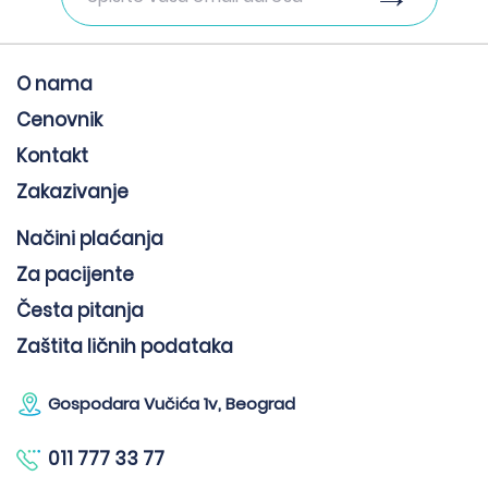
O nama
Cenovnik
Kontakt
Zakazivanje
Načini plaćanja
Za pacijente
Česta pitanja
Zaštita ličnih podataka
Gospodara Vučića 1v, Beograd
011 777 33 77