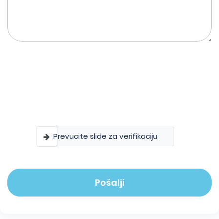
Prevucite slide za verifikaciju
Pošalji