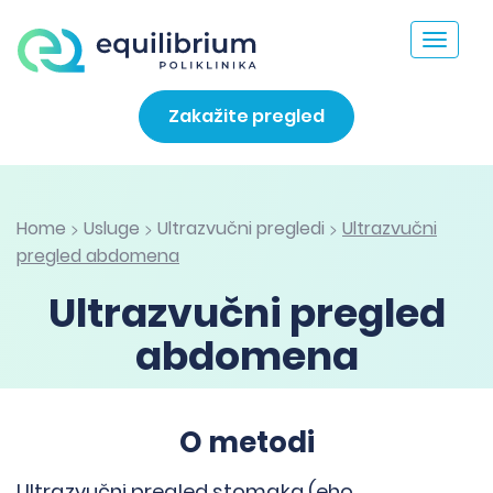
Toggle
navigat
Zakažite pregled
Home
Usluge
Ultrazvučni pregledi
Ultrazvučni
>
>
>
pregled abdomena
Ultrazvučni pregled
abdomena
O metodi
Ultrazvučni pregled stomaka (eho