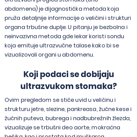
abdomena) je dijagnostička metoda koja
pruža detaljnije informacije o veličini i strukturi
organa trbušne duplje. U pitanju je bezbolna i
neinvazivna metoda gde lekar koristi sondu
koja emituje ultrazvučne talase kako bi se
vizualizovali organi u abdomenu.
Koji podaci se dobijaju
ultrazvukom stomaka?
Ovim pregledom se stiče uvid u veličinu i
strukturu jetre, slezine, pankreasa, žučne kese i
žučnih puteva, bubrega i nadbubrežnih žlezda,
vizualizuje se trbušni deo aorte, mokraćna
bešika, kao i prostata kod muškarca.