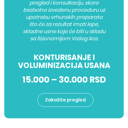
pregled i konsultaciju, skoro
bezbolno izvedenu proceduru uz
upotrebu vrhunskih preparata
što će za rezultat imati lepe,
skladne usne koje će biti u skladu
sa fizionomijom Vašeg lica.
KONTURISANJE I
VOLUMINIZACIJA USANA
15.000 – 30.000 RSD
Zakažite pregled