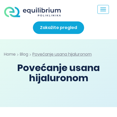
Toggle
navigat
Zakažite pregled
Home
Blog
Povećanje usana hijaluronom
>
>
Povećanje usana
hijaluronom