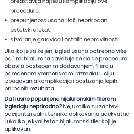
predstavlja najtežu komplikaciju ove
procedure;
prepunjenost usana i loš, neprirodan
estetski efekat;
stvaranje grudvica i ostalih nepravilnosti.
Ukoliko je za željeni izgled usana potrebno više
od 1 ml hijalurona savetuje se da se procedura
obavlja postepenim dodavanjem filera u
određenom vremenskom razmaku u cilju
izbegavanja komplikacija i postizanja lepih i
prirodnih rezultata.
Da li usne popunjene hijaluronskim filerom
izgledaju neprirodno?
Ne, ukoliko su zahtevi
pacijenta realni, tehnika aplikovanja adekvatna
i ukoliko je kvalitetan hijaluronski filer koji je
aplikovan.