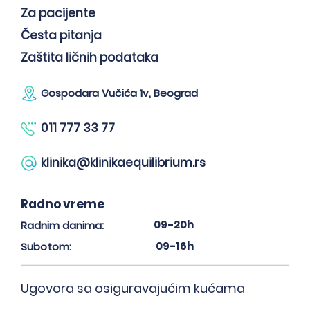
Za pacijente
Česta pitanja
Zaštita ličnih podataka
Gospodara Vučića 1v, Beograd
011 777 33 77
klinika@klinikaequilibrium.rs
Radno vreme
09-20h
Radnim danima:
09-16h
Subotom:
Ugovora sa osiguravajućim kućama