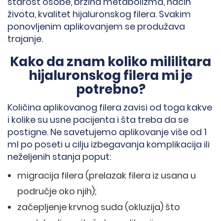
starost osobe, brzina metabolizma, način
života, kvalitet hijaluronskog filera. Svakim
ponovljenim aplikovanjem se produžava
trajanje.
Kako da znam koliko mililitara
hijaluronskog filera mi je
potrebno?
Količina aplikovanog filera zavisi od toga kakve
i kolike su usne pacijenta i šta treba da se
postigne. Ne savetujemo aplikovanje više od 1
ml po poseti u cilju izbegavanja komplikacija ili
neželjenih stanja poput:
migracija filera (prelazak filera iz usana u
područje oko njih);
začepljenje krvnog suda (okluzija) što