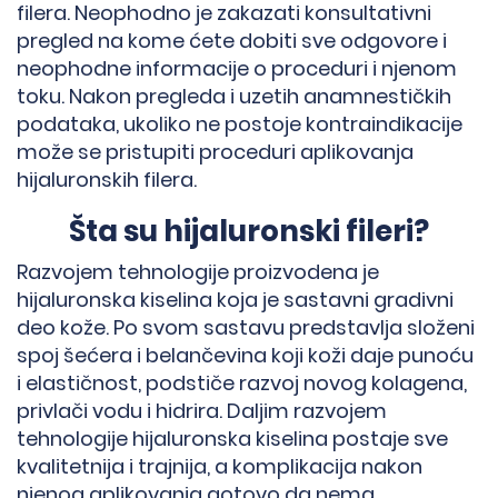
filera. Neophodno je zakazati konsultativni
pregled na kome ćete dobiti sve odgovore i
neophodne informacije o proceduri i njenom
toku. Nakon pregleda i uzetih anamnestičkih
podataka, ukoliko ne postoje kontraindikacije
može se pristupiti proceduri aplikovanja
hijaluronskih filera.
Šta su hijaluronski fileri?
Razvojem tehnologije proizvodena je
hijaluronska kiselina koja je sastavni gradivni
deo kože. Po svom sastavu predstavlja složeni
spoj šećera i belančevina koji koži daje punoću
i elastičnost, podstiče razvoj novog kolagena,
privlači vodu i hidrira. Daljim razvojem
tehnologije hijaluronska kiselina postaje sve
kvalitetnija i trajnija, a komplikacija nakon
njenog aplikovanja gotovo da nema.