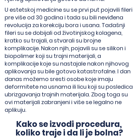
U estetskoj medicine su se prvi put pojavili fileri
pre više od 30 godina i tada su bili neviđena
revolucija za korekciju bora i usana. Tadašnji
fileri su se dobijali od životinjskog kolagena,
kratko su trajali, a stvarali su brojne
komplikacije. Nakon njih, pojavili su se silikon i
biopolimer koji su trajni materijali, a
komplikacije koje su nastajale nakon njihovog
aplikovanja su bile gotovo katastrofalne. I dan
danas možemo sresti osobe koje imaju
deformitete na usnama ili licu koji su posledica
ubrizgavanja trajnih materijala. Zbog toga su
ovi materijali zabranjeni i više se legalno ne
aplikuju.
Kako se izvodi procedura,
koliko traje i da li je bolna?