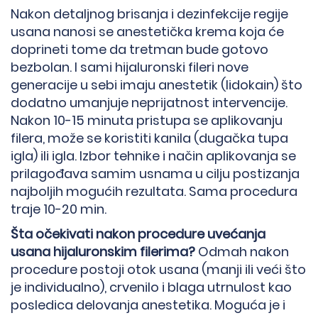
Nakon detaljnog brisanja i dezinfekcije regije
usana nanosi se anestetička krema koja će
doprineti tome da tretman bude gotovo
bezbolan. I sami hijaluronski fileri nove
generacije u sebi imaju anestetik (lidokain) što
dodatno umanjuje neprijatnost intervencije.
Nakon 10-15 minuta pristupa se aplikovanju
filera, može se koristiti kanila (dugačka tupa
igla) ili igla. Izbor tehnike i način aplikovanja se
prilagođava samim usnama u cilju postizanja
najboljih mogućih rezultata. Sama procedura
traje 10-20 min.
Šta očekivati nakon procedure uvećanja
usana hijaluronskim filerima?
Odmah nakon
procedure postoji otok usana (manji ili veći što
je individualno), crvenilo i blaga utrnulost kao
posledica delovanja anestetika. Moguća je i