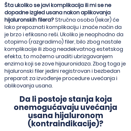
Šta ukoliko se javi komplikacija ili mi se ne
dopadne izgled usana nakon aplikovanja
hijaluronskih filera?
Stručna osoba (lekar) će
lako prepoznati komplikaciju i znaće način da
je brzo i efikasno reši. Ukoliko je neophodno da
otopimo (razgradimo) filer, bilo zbog nastale
komplikacije ili zbog neadekvatnog estetskog
efekta, to možemo uraditi ubrizgavanjem
enzima koji se zove hijauronidaza. Zbog toga je
hijaluronski filer jedini registrovan i bezbedan
preparat za izvođenje procedure uvećanja i
oblikovanja usana.
Da li postoje stanja koja
onemogućavaju uvećanja
usana hijaluronom
(kontraindikacije)?