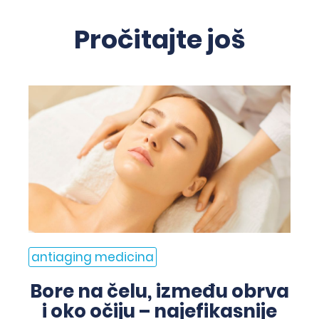
Pročitajte još
antiaging medicina
Bore na čelu, između obrva
i oko očiju – najefikasnije