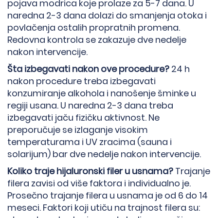
pojava modrica koje prolaze za 5-7 dana. U
naredna 2-3 dana dolazi do smanjenja otoka i
povlačenja ostalih propratnih promena.
Redovna kontrola se zakazuje dve nedelje
→
nakon intervencije.
Šta izbegavati nakon ove procedure?
24 h
nakon procedure treba izbegavati
konzumiranje alkohola i nanošenje šminke u
regiji usana. U naredna 2-3 dana treba
izbegavati jaču fizičku aktivnost. Ne
preporučuje se izlaganje visokim
temperaturama i UV zracima (sauna i
solarijum) bar dve nedelje nakon intervencije.
Koliko traje hijaluronski filer u usnama?
Trajanje
filera zavisi od više faktora i individualno je.
Prosečno trajanje filera u usnama je od 6 do 14
meseci. Faktori koji utiču na trajnost filera su: