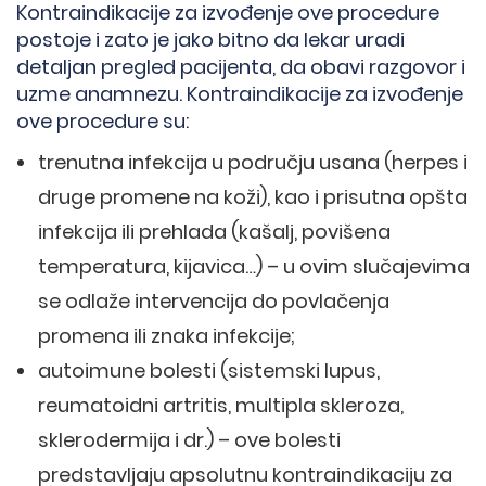
Kontraindikacije za izvođenje ove procedure
postoje i zato je jako bitno da lekar uradi
detaljan pregled pacijenta, da obavi razgovor i
uzme anamnezu. Kontraindikacije za izvođenje
ove procedure su:
trenutna infekcija u području usana (herpes i
druge promene na koži), kao i prisutna opšta
infekcija ili prehlada (kašalj, povišena
temperatura, kijavica…) – u ovim slučajevima
se odlaže intervencija do povlačenja
promena ili znaka infekcije;
autoimune bolesti (sistemski lupus,
reumatoidni artritis, multipla skleroza,
sklerodermija i dr.) – ove bolesti
predstavljaju apsolutnu kontraindikaciju za