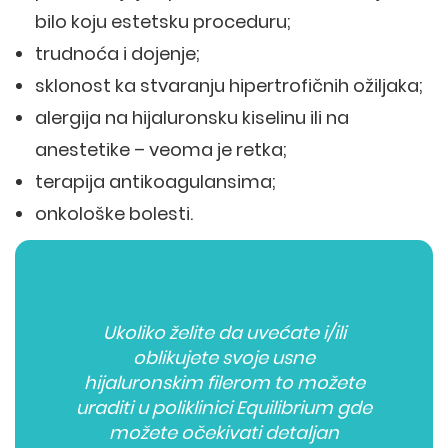
bilo koju estetsku proceduru;
trudnoća i dojenje;
sklonost ka stvaranju hipertrofičnih ožiljaka;
alergija na hijaluronsku kiselinu ili na
anestetike – veoma je retka;
terapija antikoagulansima;
onkološke bolesti.
Ukoliko želite da uvećate i/ili
oblikujete svoje usne
hijaluronskim filerom to možete
uraditi u poliklinici Equilibrium gde
možete očekivati detaljan