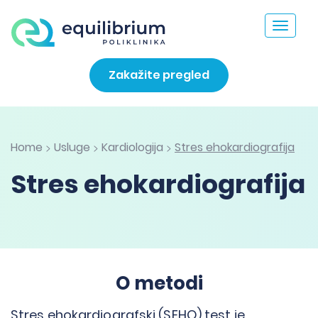
Toggle
navigat
Zakažite pregled
Home
Usluge
Kardiologija
Stres ehokardiografija
>
>
>
Stres ehokardiografija
O metodi
Stres ehokardiografski (SEHO) test je