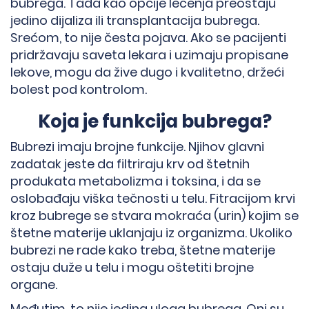
bubrega. Tada kao opcije lečenja preostaju
jedino dijaliza ili transplantacija bubrega.
Srećom, to nije česta pojava. Ako se pacijenti
pridržavaju saveta lekara i uzimaju propisane
lekove, mogu da žive dugo i kvalitetno, držeći
bolest pod kontrolom.
Koja je funkcija bubrega?
Bubrezi imaju brojne funkcije. Njihov glavni
zadatak jeste da filtriraju krv od štetnih
produkata metabolizma i toksina, i da se
oslobađaju viška tečnosti u telu. Fitracijom krvi
kroz bubrege se stvara mokraća (urin) kojim se
štetne materije uklanjaju iz organizma. Ukoliko
bubrezi ne rade kako treba, štetne materije
ostaju duže u telu i mogu oštetiti brojne
organe.
Međutim, to nije jedina uloga bubrega. Oni su