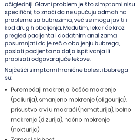
očigledniji. Glavni problem je što simptomi nisu
specifični; to znači da ne upućuju odmah na
probleme sa bubrezima, već se mogu javiti i
kod drugih oboljenja. Međutim, lekar će kroz
pregled pacijenta i dodatnim analizama
posumnjati da je reč o oboljenju bubrega,
poslati pacijenta na dalja ispitivanja ili
propisati odgovarajuće lekove.
Najčešći simptomi hronične bolesti bubrega
su:
Pоremećaji mokrenja: češće mokrenje
(poliurija), smanjeno mokrenje (oligourija),
prisustvo krvi u mokraći (hematurija), bolno
mokrenje (dizurija), noćno mokrenje
(nokturija)
Zamor i slabost