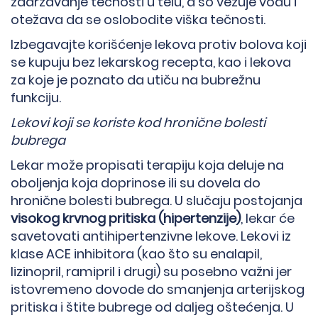
zadržavanje tečnosti u telu, a so vezuje vodu i
otežava da se oslobodite viška tečnosti.
Izbegavajte korišćenje lekova protiv bolova koji
se kupuju bez lekarskog recepta, kao i lekova
za koje je poznato da utiču na bubrežnu
funkciju.
Lekovi koji se koriste kod hronične bolesti
bubrega
Lekar može propisati terapiju koja deluje na
oboljenja koja doprinose ili su dovela do
hronične bolesti bubrega. U slučaju postojanja
visokog krvnog pritiska (hipertenzije)
, lekar će
savetovati antihipertenzivne lekove. Lekovi iz
klase ACE inhibitora (kao što su enalapil,
lizinopril, ramipril i drugi) su posebno važni jer
istovremeno dovode do smanjenja arterijskog
pritiska i štite bubrege od daljeg oštećenja. U