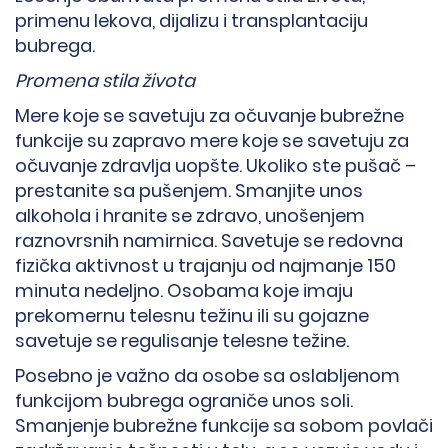
primenu lekova, dijalizu i transplantaciju
bubrega.
Promena stila života
Mere koje se savetuju za očuvanje bubrežne
funkcije su zapravo mere koje se savetuju za
očuvanje zdravlja uopšte. Ukoliko ste pušač –
prestanite sa pušenjem. Smanjite unos
alkohola i hranite se zdravo, unošenjem
raznovrsnih namirnica. Savetuje se redovna
fizička aktivnost u trajanju od najmanje 150
minuta nedeljno. Osobama koje imaju
prekomernu telesnu težinu ili su gojazne
savetuje se regulisanje telesne težine.
Posebno je važno da osobe sa oslabljenom
funkcijom bubrega ograniče unos soli.
Smanjenje bubrežne funkcije sa sobom povlači