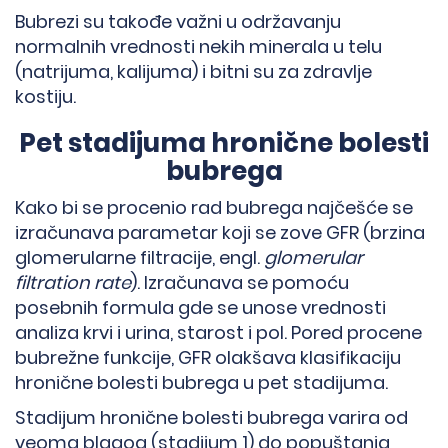
Bubrezi su takođe važni u održavanju
normalnih vrednosti nekih minerala u telu
(natrijuma, kalijuma) i bitni su za zdravlje
kostiju.
Pet stadijuma hronične bolesti
bubrega
Kako bi se procenio rad bubrega najčešće se
izračunava parametar koji se zove GFR (brzina
glomerularne filtracije, engl.
glomerular
filtration rate
). Izračunava se pomoću
posebnih formula gde se unose vrednosti
analiza krvi i urina, starost i pol. Pored procene
bubrežne funkcije, GFR olakšava klasifikaciju
hronične bolesti bubrega u pet stadijuma.
Stadijum hronične bolesti bubrega varira od
veoma blagog (stadijum 1) do popuštanja