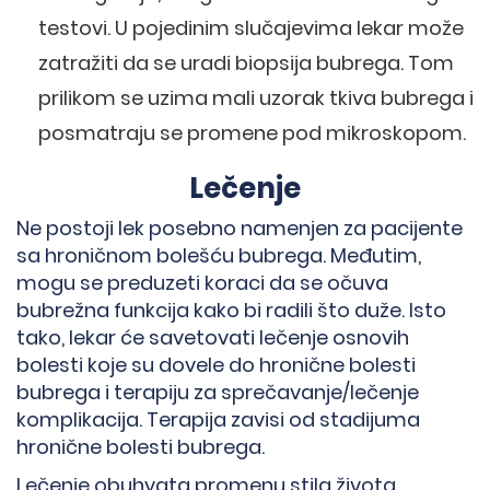
testovi. U pojedinim slučajevima lekar može
zatražiti da se uradi biopsija bubrega. Tom
prilikom se uzima mali uzorak tkiva bubrega i
posmatraju se promene pod mikroskopom.
Lečenje
Ne postoji lek posebno namenjen za pacijente
sa hroničnom bolešću bubrega. Međutim,
mogu se preduzeti koraci da se očuva
bubrežna funkcija kako bi radili što duže. Isto
tako, lekar će savetovati lečenje osnovih
bolesti koje su dovele do hronične bolesti
bubrega i terapiju za sprečavanje/lečenje
komplikacija. Terapija zavisi od stadijuma
hronične bolesti bubrega.
Lečenje obuhvata promenu stila života,