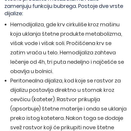
zamenjuju funkciju bubrega. Postoje dve vrste
dijalize:
Hemodijaliza, gde krv cirkuliše kroz mašinu
koja uklanja štetne produkte metabolizma,
višak vode i višak soli. Pročišćena krv se
zatim vraća u telo. Hemodijaliza zahteva
lečenje od 4h, tri puta nedeljno i najčešće se
obavlja u bolnici.
Peritonealna dijaliza, kod koje se rastvor za
dijalizu postavlja direktno u stomak kroz
cevčicu (kateter). Rastvor prikuplja
(apsorbuje) štetne materije i onda se uklanja
preko istog katetera. Nakon toga se dodaje
svež rastvor koji će prikupiti nove štetne