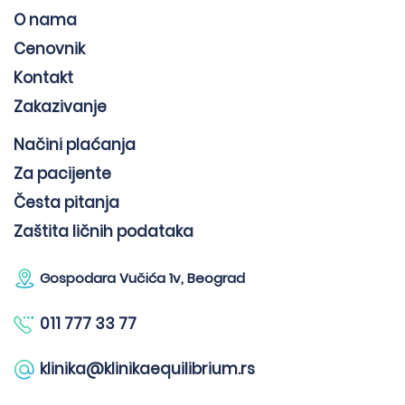
O nama
Cenovnik
Kontakt
Zakazivanje
Načini plaćanja
Za pacijente
Česta pitanja
Zaštita ličnih podataka
Gospodara Vučića 1v, Beograd
011 777 33 77
klinika@klinikaequilibrium.rs