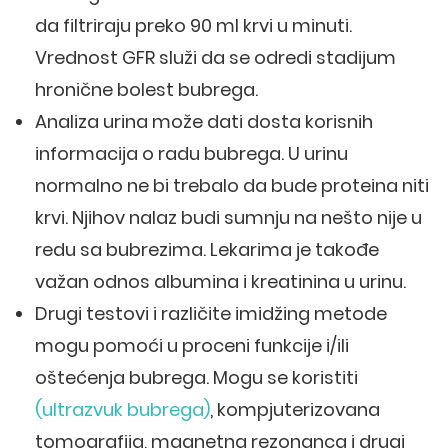
da filtriraju preko 90 ml krvi u minuti.
Vrednost GFR služi da se odredi stadijum
hronične bolest bubrega.
Analiza urina može dati dosta korisnih
informacija o radu bubrega. U urinu
normalno ne bi trebalo da bude proteina niti
krvi. Njihov nalaz budi sumnju na nešto nije u
redu sa bubrezima. Lekarima je takođe
važan odnos albumina i kreatinina u urinu.
Drugi testovi i različite imidžing metode
mogu pomoći u proceni funkcije i/ili
oštećenja bubrega. Mogu se koristiti
(ultrazvuk bubrega)
, kompjuterizovana
tomografija, magnetna rezonanca i drugi