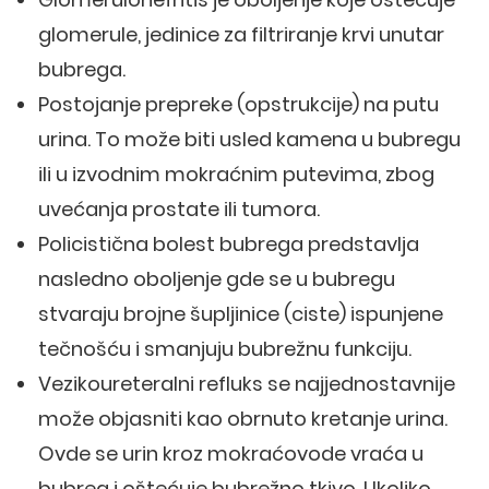
glomerule, jedinice za filtriranje krvi unutar
bubrega.
Postojanje prepreke (opstrukcije) na putu
urina. To može biti usled kamena u bubregu
ili u izvodnim mokraćnim putevima, zbog
uvećanja prostate ili tumora.
Policistična bolest bubrega predstavlja
nasledno oboljenje gde se u bubregu
stvaraju brojne šupljinice (ciste) ispunjene
tečnošću i smanjuju bubrežnu funkciju.
Vezikoureteralni refluks se najjednostavnije
može objasniti kao obrnuto kretanje urina.
Ovde se urin kroz mokraćovode vraća u
bubreg i oštećuje bubrežno tkivo. Ukoliko