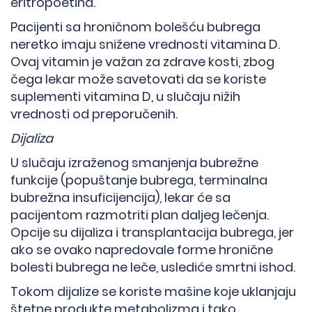
eritropoetina.
Pacijenti sa hroničnom bolešću bubrega
neretko imaju snižene vrednosti vitamina D.
Ovaj vitamin je važan za zdrave kosti, zbog
čega lekar može savetovati da se koriste
suplementi vitamina D, u slučaju nižih
vrednosti od preporučenih.
Dijaliza
U slučaju izraženog smanjenja bubrežne
funkcije (popuštanje bubrega, terminalna
bubrežna insuficijencija), lekar će sa
pacijentom razmotriti plan daljeg lečenja.
Opcije su dijaliza i transplantacija bubrega, jer
ako se ovako napredovale forme hronične
bolesti bubrega ne leče, uslediće smrtni ishod.
Tokom dijalize se koriste mašine koje uklanjaju
štetne produkte metabolizma i tako