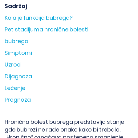
Sadržaj
Koja je funkcija bubrega?
Pet stadijuma hronične bolesti
bubrega
Simptomi
Uzroci
Dijagnoza
Lečenje
Prognoza
Hronična bolest bubrega predstavlja stanje
gde bubrezi ne rade onako kako bi trebalo.
„Hronično“ označava postepeno smanjenje