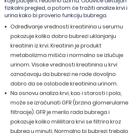
koje pacijent redovno uzima. Obaviće detaljan
fizikalni pregled, a potom će tražiti analize krvi i
urina kako bi proverio funkciju bubrega.
Određivanje vrednosti kreatinina u serumu
pokazuje koliko dobro bubrezi uklanjanju
kreatinin iz krvi. Kreatinin je produkt
metabolizma mišića i normalno se izlučuje
urinom. Visoke vrednosti kreatinina u krvi
označavaju da bubrezi ne rade dovoljno
dobro da se oslobode kreatinina urinom.
Na osnovu analiza krvi, kao i starosti i pola,
može se izračunati GFR (brzina glomerularne
filtracije). GFR je merilo rada bubrega i
pokazuje koliko mililitara krvi se filtrira kroz
bubreg u minuti. Normalno bi bubrezi trebalo