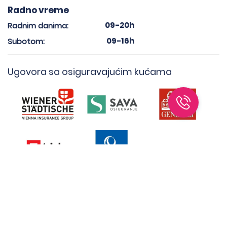
Radno vreme
09-20h
Radnim danima:
09-16h
Subotom:
Ugovora sa osiguravajućim kućama