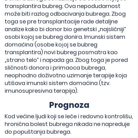
transplantira bubreg. Ova nepodudarnost
može biti razlog odbacivanja bubrega. Zbog
toga se pre transplantacije rade detaljne
analize kako bi donor bio genetski „najsličniji”
osobi kojoj se bubreg donira. Imunski sistem
domaćina (osobe koјoj se bubreg
transplantira) novi bubreg posmatra kao
„strano telo” i napada ga. Zbog toga je pored
sličnosti donora i primaoca bubrega,
neophodno doživotno uzimanje terapije koja
utišava imunski sistem domaćina (tzv.
imunosupresivna terapija).
Prognoza
Kod većine ljudi koji se leče i redovno kontrolišu,
hronična bolest bubrega nikada ne napreduje
do popuštanja bubrega.