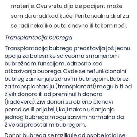
materije. Ovu vrstu dijalize pacijent može
sam da uradi kod kuće. Peritonealna dijaliza
se radi nekoliko puta dnevno ili tokom noći.
Transplantacija bubrega
Transplantacija bubrega predstavlja još jednu
opciju za bolesnike sa veoma smanjenom
bubrežnom funkcijom, odnosno kod
otkazivanja bubrega. Ovde se nefunkcionalni
bubreg zamenjuje zdravim bubregom. Bubrezi
za transplantaciju (transplantati) mogu biti od
živih donora ili od preminulih donora
(kadavera). Živi donori su obično članovi
porodice ili prijatelji, koji nakon uklanjanja
jednog bubrega mogu sasvim normalno da
žive sa preostalim bubregom.
Donor bubrega se razlikuje od osobe kojoj se