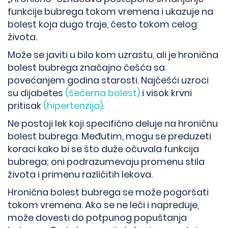
funkcije bubrega tokom vremena i ukazuje na
bolest koja dugo traje, često tokom celog
života.
Može se javiti u bilo kom uzrastu, ali je hronična
bolest bubrega značajno češća sa
povećanjem godina starosti. Najčešći uzroci
su dijabetes
(šećerna bolest)
i visok krvni
pritisak
(hipertenzija)
.
Ne postoji lek koji specifično deluje na hroničnu
bolest bubrega. Međutim, mogu se preduzeti
koraci kako bi se što duže očuvala funkcija
bubrega; oni podrazumevaju promenu stila
života i primenu različitih lekova.
Hronična bolest bubrega se može pogoršati
tokom vremena. Ako se ne leči i napreduje,
može dovesti do potpunog popuštanja