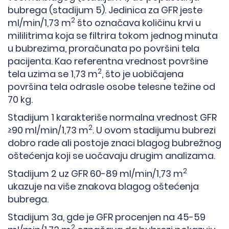
bubrega (stadijum 5). Jedinica za GFR jeste
2
ml/min/1,73 m
što označava količinu krvi u
mililitrima koja se filtrira tokom jednog minuta
u bubrezima, proračunata po površini tela
pacijenta. Kao referentna vrednost površine
2
tela uzima se 1,73 m
, što je uobičajena
površina tela odrasle osobe telesne težine od
70 kg.
Stadijum 1 karakteriše normalna vrednost GFR
2
≥90 ml/min/1,73 m
. U ovom stadijumu bubrezi
dobro rade ali postoje znaci blagog bubrežnog
oštećenja koji se uočavaju drugim analizama.
2
Stadijum 2 uz GFR 60-89 ml/min/1,73 m
ukazuje na više znakova blagog oštećenja
bubrega.
Stadijum 3a, gde je GFR procenjen na 45-59
2