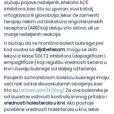
slučaju pojave neželjenih efekata ACE
inhibitora, kao što su uporan, suvi kašalj,
vrtoglavica ili glavobolja, lekar će zameniti
terapiju nekim od blokatora angiotenzinskih
receptora (ARB) koji deluju vrlo slično, ali uz
manje neželjenih reakcija.
U slučaju da se hronična bolest bubrega javi
kod osoba sa
dijabetesom
, mogu se dati
lekovi iz klase SGLT2 inhibitora (dapagliflozin i
empagliflozin) koji regulišu vrednosti šećera u
krvi i čuvaju bubrege od daljeg oštećenja.
Pacijenti sa hroničnom bolešću bubrega imaju
veći rizik od kardiovaskularnih oboljenja, kao
što su
(srčani udar)
i
(šlog)
. Za ove bolesnike je
od izuzetne važnosti kontrola krvnog pritiska i
vrednosti holesterola u krvi
. Ako postoje
povišene vrednosti holesterola u krvi, lekar