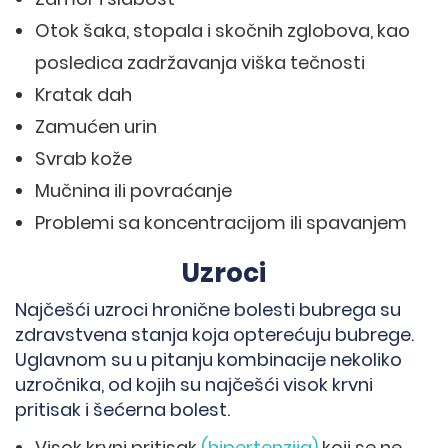
Otok šaka, stopala i skočnih zglobova, kao
posledica zadržavanja viška tečnosti
Kratak dah
Zamućen urin
Svrab kože
Mučnina ili povraćanje
Problemi sa koncentracijom ili spavanjem
Uzroci
Najčešći uzroci hronične bolesti bubrega su
zdravstvena stanja koja opterećuju bubrege.
→
Uglavnom su u pitanju kombinacije nekoliko
uzročnika, od kojih su najčešći visok krvni
pritisak i šećerna bolest.
Visok krvni pritisak
(hipertenzija)
koji se ne