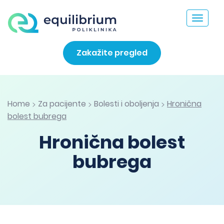
Toggle
navigat
Zakažite pregled
Home
Za pacijente
Bolesti i oboljenja
Hronična
>
>
>
bolest bubrega
Hronična bolest
bubrega