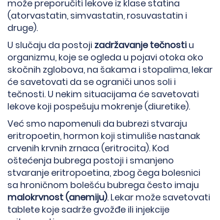
može preporučiti lekove iz klase statina
(atorvastatin, simvastatin, rosuvastatin i
druge).
U slučaju da postoji
zadržavanje tečnosti
u
organizmu, koje se ogleda u pojavi otoka oko
skočnih zglobova, na šakama i stopalima, lekar
će savetovati da se ograniči unos soli i
tečnosti. U nekim situacijama će savetovati
lekove koji pospešuju mokrenje (diuretike).
Već smo napomenuli da bubrezi stvaraju
eritropoetin, hormon koji stimuliše nastanak
crvenih krvnih zrnaca (eritrocita). Kod
oštećenja bubrega postoji i smanjeno
stvaranje eritropoetina, zbog čega bolesnici
sa hroničnom bolešću bubrega često imaju
malokrvnost (anemiju)
. Lekar može savetovati
tablete koje sadrže gvožđe ili injekcije