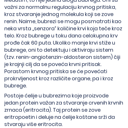
važni za normalnu regulaciju krvnog pritiska,
kroz stvaranje jednog molekula koji se zove
renin. Naime, bubrezi se mogu posmatrati kao
neka vrsta „senzora” količine krvi koja teče kroz
telo. Kroz bubrege u toku dana celokupna krv
prođe čak 60 puta. Ukoliko manje krvi stiže u
bubrege, oni to detektuju i aktiviraju sistem
(tzv. renin-angiotenzin-aldosteron sistem) čiji
je krajnji cilj da se poveća krvni pritisak.
Porastom krvnog pritiska se će povećati
prokrvljenost kroz različite organe, pa i kroz
bubrege.
Postoje ćelije u bubrezima koje proizvode
jedan protein važan za stvaranje crvenih krvnih
zrnaca (eritrocita). Taj protein se zove
eritropoetin i deluje na ćelije koštane srži da
stvaraju više eritrocita.