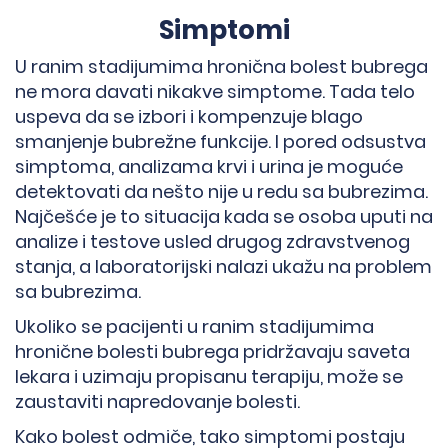
Simptomi
U ranim stadijumima hronična bolest bubrega
ne mora davati nikakve simptome. Tada telo
uspeva da se izbori i kompenzuje blago
smanjenje bubrežne funkcije. I pored odsustva
simptoma, analizama krvi i urina je moguće
detektovati da nešto nije u redu sa bubrezima.
Najčešće je to situacija kada se osoba uputi na
analize i testove usled drugog zdravstvenog
stanja, a laboratorijski nalazi ukažu na problem
sa bubrezima.
Ukoliko se pacijenti u ranim stadijumima
hronične bolesti bubrega pridržavaju saveta
lekara i uzimaju propisanu terapiju, može se
zaustaviti napredovanje bolesti.
Kako bolest odmiče, tako simptomi postaju