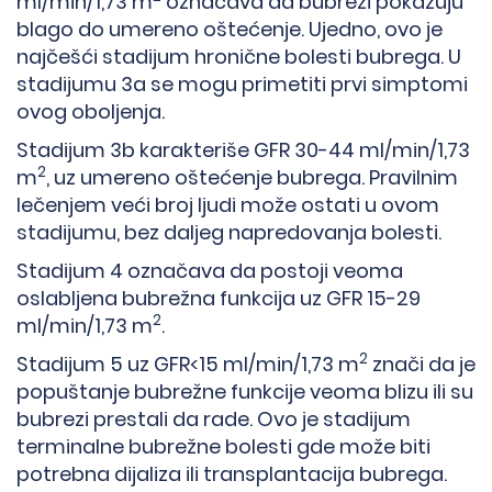
ml/min/1,73 m
označava da bubrezi pokazuju
blago do umereno oštećenje. Ujedno, ovo je
najčešći stadijum hronične bolesti bubrega. U
stadijumu 3a se mogu primetiti prvi simptomi
ovog oboljenja.
Stadijum 3b karakteriše GFR 30-44 ml/min/1,73
2
m
, uz umereno oštećenje bubrega. Pravilnim
lečenjem veći broj ljudi može ostati u ovom
stadijumu, bez daljeg napredovanja bolesti.
Stadijum 4 označava da postoji veoma
oslabljena bubrežna funkcija uz GFR 15-29
2
ml/min/1,73 m
.
2
Stadijum 5 uz GFR<15 ml/min/1,73 m
znači da je
popuštanje bubrežne funkcije veoma blizu ili su
bubrezi prestali da rade. Ovo je stadijum
terminalne bubrežne bolesti gde može biti
potrebna dijaliza ili transplantacija bubrega.