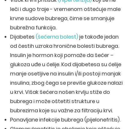
leči i dugo traje - vremenom oštećuje male
krvne sudove bubrega, čime se smanjuje
bubrežna funkcija.
Dijabetes
(šećerna bolest)
je takođe jedan
od čestih uzroka hronične bolesti bubrega.
Insulin je hormon koji pomaže da šećer –
glukoza uđe u ćelije. Kod dijabetesa su ćelije
manje osetljive na insulin i/ili postoji manjak
insulina, zbog čega se previše glukoze nalazi
u krvi. Višak šećera nošen krvlju stiže do
bubrega i može oštetiti strukture u
bubrezima koje su važne za filtraciju krvi.
Ponavljane infekcije bubrega (pijelonefritis).
Glomerulonefritis je oboljenje koje oštećuje