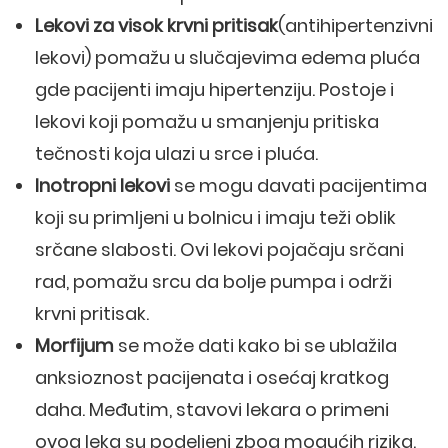
Lekovi za visok krvni pritisak
(antihipertenzivni
lekovi) pomažu u slučajevima edema pluća
gde pacijenti imaju hipertenziju. Postoje i
lekovi koji pomažu u smanjenju pritiska
tečnosti koja ulazi u srce i pluća.
Inotropni lekovi
se mogu davati pacijentima
koji su primljeni u bolnicu i imaju teži oblik
srčane slabosti. Ovi lekovi pojačaju srčani
rad, pomažu srcu da bolje pumpa i održi
krvni pritisak.
Morfijum
se može dati kako bi se ublažila
anksioznost pacijenata i osećaj kratkog
daha. Međutim, stavovi lekara o primeni
ovog leka su podeljeni zbog mogućih rizika.