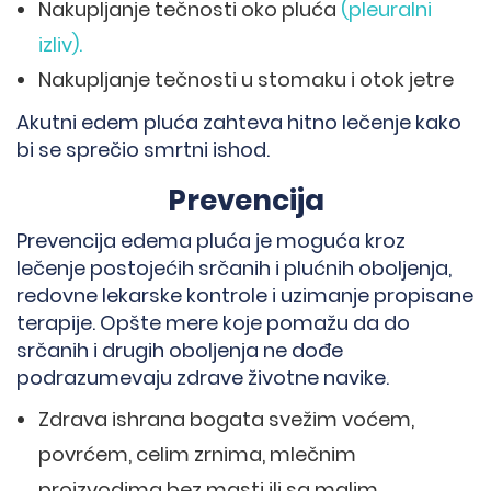
Nakupljanje tečnosti oko pluća
(pleuralni
izliv).
Nakupljanje tečnosti u stomaku i otok jetre
Akutni edem pluća zahteva hitno lečenje kako
bi se sprečio smrtni ishod.
Prevencija
Prevencija edema pluća je moguća kroz
lečenje postojećih srčanih i plućnih oboljenja,
redovne lekarske kontrole i uzimanje propisane
terapije. Opšte mere koje pomažu da do
srčanih i drugih oboljenja ne dođe
podrazumevaju zdrave životne navike.
Zdrava ishrana bogata svežim voćem,
povrćem, celim zrnima, mlečnim
proizvodima bez masti ili sa malim