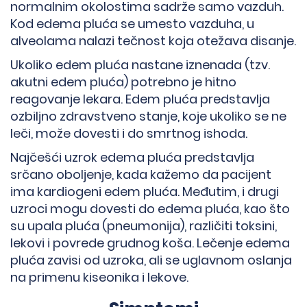
normalnim okolostima sadrže samo vazduh.
Kod edema pluća se umesto vazduha, u
alveolama nalazi tečnost koja otežava disanje.
Ukoliko edem pluća nastane iznenada (tzv.
akutni edem pluća) potrebno je hitno
reagovanje lekara. Edem pluća predstavlja
ozbiljno zdravstveno stanje, koje ukoliko se ne
leči, može dovesti i do smrtnog ishoda.
Najčešći uzrok edema pluća predstavlja
srčano oboljenje, kada kažemo da pacijent
ima kardiogeni edem pluća. Međutim, i drugi
uzroci mogu dovesti do edema pluća, kao što
su upala pluća (pneumonija), različiti toksini,
lekovi i povrede grudnog koša. Lečenje edema
pluća zavisi od uzroka, ali se uglavnom oslanja
na primenu kiseonika i lekove.