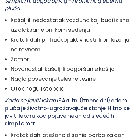
Simptomi dugotrajnog - hroničnog edema
pluća
Kašalj ili nedostatak vazduha koji budi iz sna
uz olakšanje prilikom sedenja
Kratak dah pri fizičkoj aktivnosti ili pri leženju
na ravnom
Zamor
Novonastali kašalj ili pogoršanje kašlja
Naglo povećanje telesne težine
Otok nogu i stopala
Kada se javiti lekaru?
Akutni (iznenadni) edem
pluća je životno-ugrožavajuće stanje. Hitno se
javiti lekaru kod pojave nekih od sledećih
simptoma:
Kratak dah, otežano disanje, borba za dah