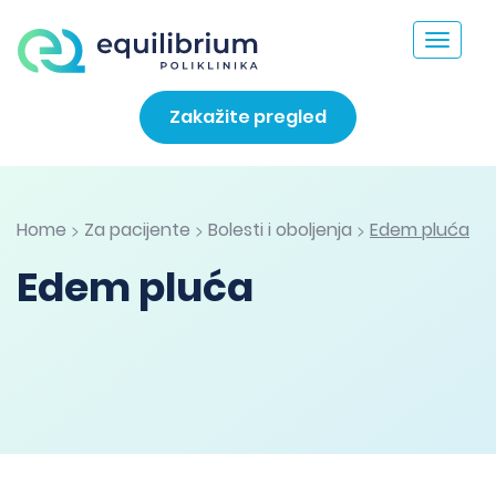
Toggle
navigat
Zakažite pregled
Home
Za pacijente
Bolesti i oboljenja
Edem pluća
>
>
>
Edem pluća