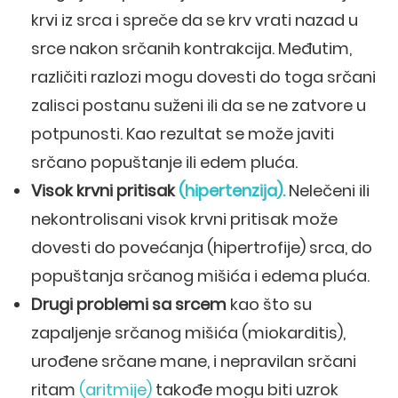
krvi iz srca i spreče da se krv vrati nazad u
srce nakon srčanih kontrakcija. Međutim,
različiti razlozi mogu dovesti do toga srčani
zalisci postanu suženi ili da se ne zatvore u
potpunosti. Kao rezultat se može javiti
srčano popuštanje ili edem pluća.
Visok krvni pritisak
(hipertenzija).
Nelečeni ili
nekontrolisani visok krvni pritisak može
dovesti do povećanja (hipertrofije) srca, do
popuštanja srčanog mišića i edema pluća.
Drugi problemi sa srcem
kao što su
zapaljenje srčanog mišića (miokarditis),
urođene srčane mane, i nepravilan srčani
ritam
(aritmije)
takođe mogu biti uzrok