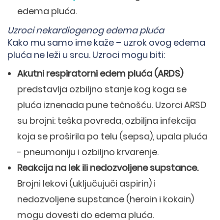
edema pluća.
Uzroci nekardiogenog edema pluća
Kako mu samo ime kaže – uzrok ovog edema
pluća ne leži u srcu. Uzroci mogu biti:
Akutni respiratorni edem pluća (ARDS)
predstavlja ozbiljno stanje kog koga se
pluća iznenada pune tečnošću. Uzorci ARSD
su brojni: teška povreda, ozbiljna infekcija
koja se proširila po telu (sepsa), upala pluća
- pneumoniju i ozbiljno krvarenje.
Reakcija na lek ili nedozvoljene supstance.
Brojni lekovi (uključujuči aspirin) i
nedozvoljene supstance (heroin i kokain)
mogu dovesti do edema pluća.