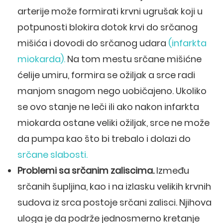
arterije može formirati krvni ugrušak koji u
potpunosti blokira dotok krvi do srčanog
mišića i dovodi do srčanog udara
(infarkta
miokarda).
Na tom mestu srčane mišićne
ćelije umiru, formira se ožiljak a srce radi
manjom snagom nego uobičajeno. Ukoliko
se ovo stanje ne leči ili ako nakon infarkta
miokarda ostane veliki ožiljak, srce ne može
da pumpa kao što bi trebalo i dolazi do
srčane slabosti.
→
Problemi sa srčanim zaliscima.
Između
srčanih šupljina, kao i na izlasku velikih krvnih
sudova iz srca postoje srčani zalisci. Njihova
uloga je da podrže jednosmerno kretanje