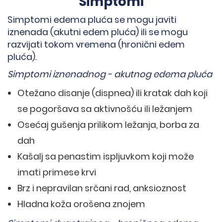
Simptomi
Simptomi edema pluća se mogu javiti
iznenada (akutni edem pluća) ili se mogu
razvijati tokom vremena (hronični edem
pluća).
Simptomi iznenadnog - akutnog edema pluća
Otežano disanje (dispnea) ili kratak dah koji
se pogoršava sa aktivnošću ili ležanjem
Osećaj gušenja prilikom ležanja, borba za
dah
Kašalj sa penastim ispljuvkom koji može
imati primese krvi
Brz i nepravilan srčani rad, anksioznost
Hladna koža orošena znojem