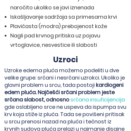
naročito ukoliko se javi iznenada
Iskašljavanje sadržaja sa primesama krvi
Plavičasta (modra) prebojenost kože
Nagli pad krvnog pritiska uz pojavu
vrtoglavice, nesvestice ili slabosti
Uzroci
Uzroke edema pluća možemo podeliti u dve
velike grupe: srčani i nesrčani uzrokci. Ukoliko je
glavni problem u srcu, tada postoji
kardiogeni
edem pluća. Najčešći srčani problem jeste
srčana slabost, odnosno
srčana insuficijencija
gde oslabljeno srce ne uspeva da ispumpa svu
krv koja stiže iz pluća. Tada se povišeni pritisak
u srcu prenosi nazad na pluća i tečnost iz
krvnih sudova pluća prelazi u najmanje disajne