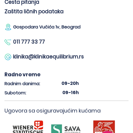
Česta pitanja
Zaštita ličnih podataka
Gospodara Vučića 1v, Beograd
011 777 33 77
klinika@klinikaequilibrium.rs
Radno vreme
09-20h
Radnim danima:
09-16h
Subotom:
Ugovora sa osiguravajućim kućama