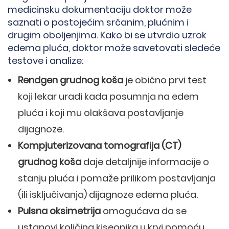
medicinsku dokumentaciju doktor može
saznati o postojećim srčanim, plućnim i
drugim oboljenjima. Kako bi se utvrdio uzrok
edema pluća, doktor može savetovati sledeće
testove i analize:
Rendgen grudnog koša
je obično prvi test
koji lekar uradi kada posumnja na edem
pluća i koji mu olakšava postavljanje
dijagnoze.
Kompjuterizovana tomografija (CT)
grudnog koša
daje detaljnije informacije o
stanju pluća i pomaže prilikom postavljanja
(ili isključivanja) dijagnoze edema pluća.
Pulsna oksimetrija
omogućava da se
ustanovi količina kiseonika u krvi pomoću