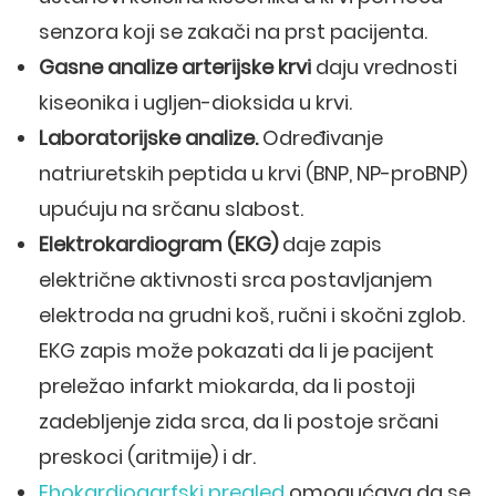
senzora koji se zakači na prst pacijenta.
Gasne analize arterijske krvi
daju vrednosti
kiseonika i ugljen-dioksida u krvi.
Laboratorijske analize.
Određivanje
natriuretskih peptida u krvi (BNP, NP-proBNP)
upućuju na srčanu slabost.
Elektrokardiogram (EKG)
daje zapis
električne aktivnosti srca postavljanjem
elektroda na grudni koš, ručni i skočni zglob.
EKG zapis može pokazati da li je pacijent
preležao infarkt miokarda, da li postoji
zadebljenje zida srca, da li postoje srčani
preskoci (aritmije) i dr.
Ehokardiogarfski pregled
omogućava da se