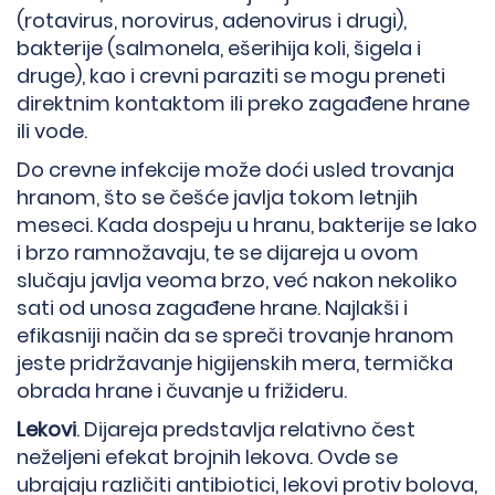
(rotavirus, norovirus, adenovirus i drugi),
bakterije (salmonela, ešerihija koli, šigela i
druge), kao i crevni paraziti se mogu preneti
direktnim kontaktom ili preko zagađene hrane
ili vode.
Do crevne infekcije može doći usled trovanja
hranom, što se češće javlja tokom letnjih
meseci. Kada dospeju u hranu, bakterije se lako
i brzo ramnožavaju, te se dijareja u ovom
slučaju javlja veoma brzo, već nakon nekoliko
sati od unosa zagađene hrane. Najlakši i
efikasniji način da se spreči trovanje hranom
jeste pridržavanje higijenskih mera, termička
obrada hrane i čuvanje u frižideru.
Lekovi
. Dijareja predstavlja relativno čest
neželjeni efekat brojnih lekova. Ovde se
ubrajaju različiti antibiotici, lekovi protiv bolova,