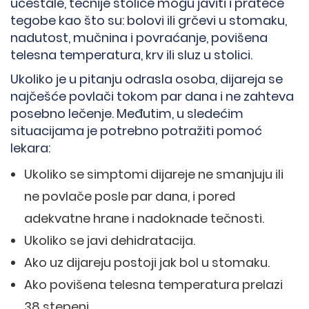
učestale, tečnije stolice mogu javiti i prateće
tegobe kao što su: bolovi ili grčevi u stomaku,
nadutost, mučnina i povraćanje, povišena
telesna temperatura, krv ili sluz u stolici.
Ukoliko je u pitanju odrasla osoba, dijareja se
najčešće povlači tokom par dana i ne zahteva
posebno lečenje. Međutim, u sledećim
situacijama je potrebno potražiti pomoć
lekara:
Ukoliko se simptomi dijareje ne smanjuju ili
ne povlače posle par dana, i pored
adekvatne hrane i nadoknade tečnosti.
Ukoliko se javi dehidratacija.
Ako uz dijareju postoji jak bol u stomaku.
Ako povišena telesna temperatura prelazi
38 stepeni.