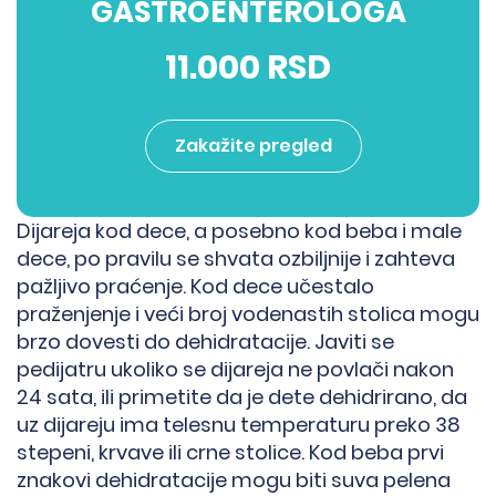
GASTROENTEROLOGA
11.000 RSD
Zakažite pregled
Dijareja kod dece, a posebno kod beba i male
dece, po pravilu se shvata ozbiljnije i zahteva
pažljivo praćenje. Kod dece učestalo
praženjenje i veći broj vodenastih stolica mogu
brzo dovesti do dehidratacije. Javiti se
pedijatru ukoliko se dijareja ne povlači nakon
24 sata, ili primetite da je dete dehidrirano, da
uz dijareju ima telesnu temperaturu preko 38
stepeni, krvave ili crne stolice. Kod beba prvi
znakovi dehidratacije mogu biti suva pelena