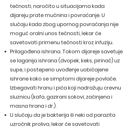
tečnosti, naročito u situacijama kada
dijareju prate mučnina i povraćanje. U
slučaju kada zbog upornog povraćanja nije
moguć oralni unos tečnosti, lekar će
savetovati primenu tečnosti kroz infuziju.
Prilagođena ishrana. Tokom dijareje savetuje
se laganija ishrana (dvopek, keks, pirinač) uz
supe, i postepeno uvođenje uobičajene
ishrane kako se simptomi dijareje povlače.
Izbegavati hranu i pića koji nadražuju crevnu
sluznicu (kafa, gazirani sokovi, začinjena i
masna hrana i dr.).
U slučaju da je bakterija ili neki od parazita
uzročnik proliva, lekar će savetovati