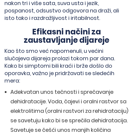
nakon tri i više sata, suva usta i jezik,
pospanost, odsustvo odgovora na draži, ali
isto tako i razdražljivost i iritabilnost.
Efikasni načini za
zaustavljanje dijareje
Kao što smo već napomenuli, u većini
slučajeva dijareja prolazi tokom par dana.
Kako bi simptomi bili kraći i brže došlo do
oporavka, važno je pridržavati se sledećih
mera:
Adekvatan unos tečnosti i sprečavanje
dehidratacije. Voda, čajevi i oralni rastvor sa
elektrolitima (oralni rastvori za rehidrataciju)
se savetuju kako bi se sprečila dehidratacija.
Savetuje se češći unos manjih količina