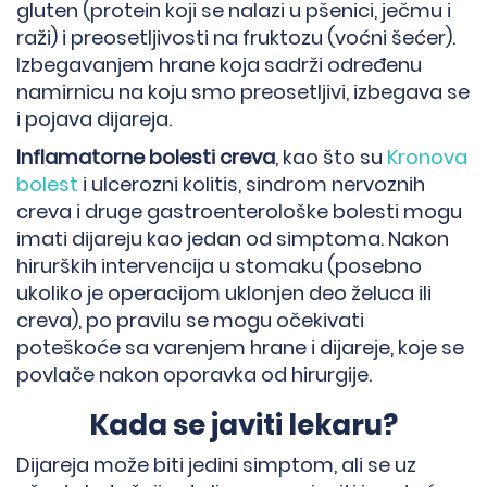
gluten (protein koji se nalazi u pšenici, ječmu i
raži) i preosetljivosti na fruktozu (voćni šećer).
Izbegavanjem hrane koja sadrži određenu
namirnicu na koju smo preosetljivi, izbegava se
i pojava dijareja.
Inflamatorne bolesti creva
, kao što su
Kronova
bolest
i ulcerozni kolitis, sindrom nervoznih
creva i druge gastroenterološke bolesti mogu
imati dijareju kao jedan od simptoma. Nakon
hirurških intervencija u stomaku (posebno
ukoliko je operacijom uklonjen deo želuca ili
→
creva), po pravilu se mogu očekivati
poteškoće sa varenjem hrane i dijareje, koje se
povlače nakon oporavka od hirurgije.
Kada se javiti lekaru?
Dijareja može biti jedini simptom, ali se uz