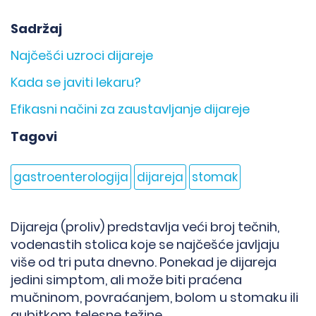
Sadržaj
Najčešći uzroci dijareje
Kada se javiti lekaru?
Efikasni načini za zaustavljanje dijareje
Tagovi
gastroenterologija
dijareja
stomak
Dijareja (proliv) predstavlja veći broj tečnih,
vodenastih stolica koje se najčešće javljaju
više od tri puta dnevno. Ponekad je dijareja
jedini simptom, ali može biti praćena
mučninom, povraćanjem, bolom u stomaku ili
gubitkom telesne težine.