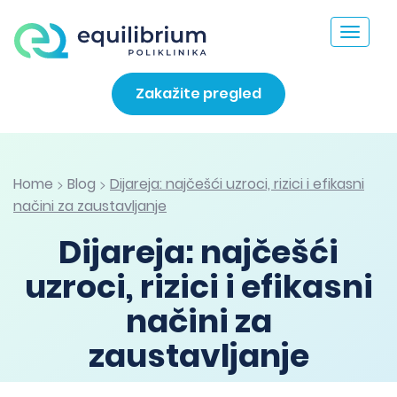
Toggle
navigat
Zakažite pregled
Home
Blog
Dijareja: najčešći uzroci, rizici i efikasni
>
>
načini za zaustavljanje
Dijareja: najčešći
uzroci, rizici i efikasni
načini za
zaustavljanje