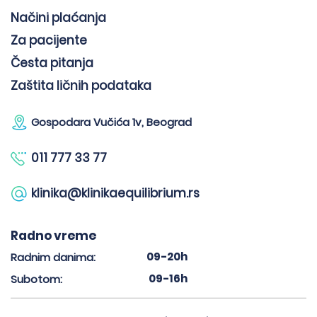
Načini plaćanja
Za pacijente
Česta pitanja
Zaštita ličnih podataka
Gospodara Vučića 1v, Beograd
011 777 33 77
klinika@klinikaequilibrium.rs
Radno vreme
09-20h
Radnim danima:
09-16h
Subotom: