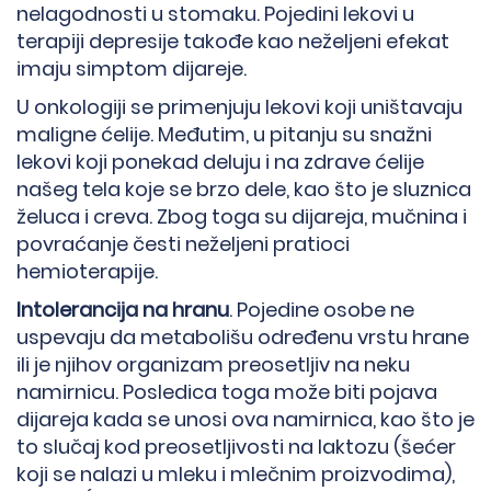
nelagodnosti u stomaku. Pojedini lekovi u
terapiji depresije takođe kao neželjeni efekat
imaju simptom dijareje.
U onkologiji se primenjuju lekovi koji uništavaju
maligne ćelije. Međutim, u pitanju su snažni
lekovi koji ponekad deluju i na zdrave ćelije
našeg tela koje se brzo dele, kao što je sluznica
želuca i creva. Zbog toga su dijareja, mučnina i
povraćanje česti neželjeni pratioci
hemioterapije.
Intolerancija na hranu
. Pojedine osobe ne
uspevaju da metabolišu određenu vrstu hrane
ili je njihov organizam preosetljiv na neku
namirnicu. Posledica toga može biti pojava
dijareja kada se unosi ova namirnica, kao što je
to slučaj kod preosetljivosti na laktozu (šećer
koji se nalazi u mleku i mlečnim proizvodima),