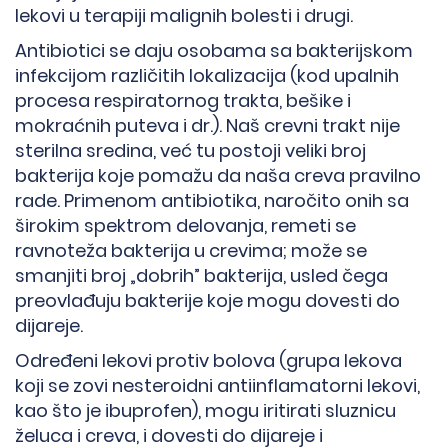
lekovi u terapiji malignih bolesti i drugi.
Antibiotici se daju osobama sa bakterijskom
infekcijom različitih lokalizacija (kod upalnih
procesa respiratornog trakta, bešike i
mokraćnih puteva i dr.). Naš crevni trakt nije
sterilna sredina, već tu postoji veliki broj
bakterija koje pomažu da naša creva pravilno
rade. Primenom antibiotika, naročito onih sa
širokim spektrom delovanja, remeti se
ravnoteža bakterija u crevima; može se
smanjiti broj „dobrih” bakterija, usled čega
preovlađuju bakterije koje mogu dovesti do
dijareje.
Određeni lekovi protiv bolova (grupa lekova
koji se zovi nesteroidni antiinflamatorni lekovi,
kao što je ibuprofen), mogu iritirati sluznicu
želuca i creva, i dovesti do dijareje i