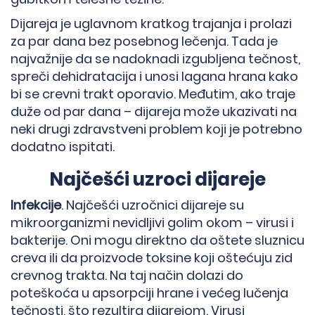
Dijareja je uglavnom kratkog trajanja i prolazi
za par dana bez posebnog lečenja. Tada je
najvažnije da se nadoknadi izgubljena tečnost,
spreči dehidratacija i unosi lagana hrana kako
bi se crevni trakt oporavio. Međutim, ako traje
duže od par dana – dijareja može ukazivati na
neki drugi zdravstveni problem koji je potrebno
dodatno ispitati.
Najčešći uzroci dijareje
Infekcije
. Najčešći uzročnici dijareje su
mikroorganizmi nevidljivi golim okom – virusi i
bakterije. Oni mogu direktno da oštete sluznicu
creva ili da proizvode toksine koji oštećuju zid
crevnog trakta. Na taj način dolazi do
poteškoća u apsorpciji hrane i većeg lučenja
tečnosti, što rezultira dijarejom. Virusi