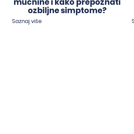
mučnine i kako prepoznati
ozbiljne simptome?
Saznaj više
<
>
Kvalitet je najbolja
preporuka.