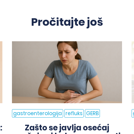
Pročitajte još
gastroenterologija
refluks
GERB
:
Zašto se javlja osećaj