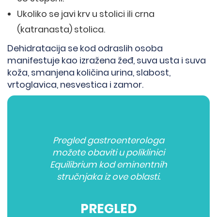
Ukoliko se javi krv u stolici ili crna
(katranasta) stolica.
Dehidratacija se kod odraslih osoba
manifestuje kao izražena žeđ, suva usta i suva
koža, smanjena količina urina, slabost,
vrtoglavica, nesvestica i zamor.
Pregled gastroenterologa
možete obaviti u poliklinici
Equilibrium kod eminentnih
stručnjaka iz ove oblasti.
PREGLED