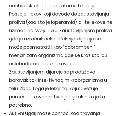
antibiotsku ili antiparazitarnu terapiju.
Postoje i lekovi koji dovode do zaustavljanja
proliva (kao što je loperamid), ali te lekove ne
uzimati na svoju ruku. Zaustavljanjem proliva
gde je uzročnik neka infekcija, dijareja se
može posmatrati i kao “odbrambeni”
mehanizam organizma gde se kroz stolicu
oslobađamo prouzrokovača.
Zaustavljanjem dijareje se produžava
boravak tok infektivnog mikroorganizma u
telu. Zbog toga je lekar taj koji savetuje
primenu lekova protiv dijareje ukoliko je to
potrebno.
Aktivni ugalj može pomoći kod trovanja