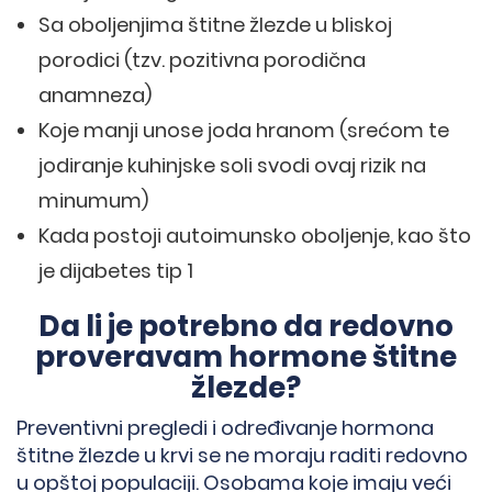
Sa oboljenjima štitne žlezde u bliskoj
porodici (tzv. pozitivna porodična
anamneza)
Koje manji unose joda hranom (srećom te
jodiranje kuhinjske soli svodi ovaj rizik na
minumum)
Kada postoji autoimunsko oboljenje, kao što
je dijabetes tip 1
Da li je potrebno da redovno
proveravam hormone štitne
žlezde?
Preventivni pregledi i određivanje hormona
štitne žlezde u krvi se ne moraju raditi redovno
u opštoj populaciji. Osobama koje imaju veći