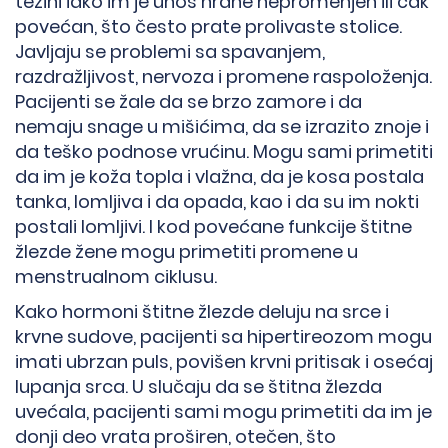
težini iako im je unos hrane nepromenjen ili čak
povećan, što često prate prolivaste stolice.
Javljaju se problemi sa spavanjem,
razdražljivost, nervoza i promene raspoloženja.
Pacijenti se žale da se brzo zamore i da
nemaju snage u mišićima, da se izrazito znoje i
da teško podnose vrućinu. Mogu sami primetiti
da im je koža topla i vlažna, da je kosa postala
tanka, lomljiva i da opada, kao i da su im nokti
postali lomljivi. I kod povećane funkcije štitne
žlezde žene mogu primetiti promene u
menstrualnom ciklusu.
Kako hormoni štitne žlezde deluju na srce i
krvne sudove, pacijenti sa hipertireozom mogu
imati ubrzan puls, povišen krvni pritisak i osećaj
lupanja srca. U slučaju da se štitna žlezda
uvećala, pacijenti sami mogu primetiti da im je
donji deo vrata proširen, otečen, što