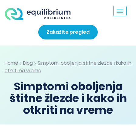
Toggle
navigat
Zakažite pregled
Home
Blog
Simptomi oboljenja štitne žlezde i kako ih
>
>
otkriti na vreme
Simptomi oboljenja
štitne žlezde i kako ih
otkriti na vreme