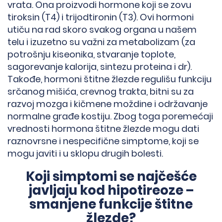
vrata. Ona proizvodi hormone koji se zovu
tiroksin (T4) i trijodtironin (T3). Ovi hormoni
utiču na rad skoro svakog organa u našem
telu i izuzetno su važni za metabolizam (za
potrošnju kiseonika, stvaranje toplote,
sagorevanje kalorija, sintezu proteina i dr).
Takođe, hormoni štitne žlezde regulišu funkciju
srčanog mišića, crevnog trakta, bitni su za
razvoj mozga i kičmene moždine i održavanje
normalne građe kostiju. Zbog toga poremećaji
vrednosti hormona štitne žlezde mogu dati
raznovrsne i nespecifične simptome, koji se
mogu javiti i u sklopu drugih bolesti.
Koji simptomi se najčešće
javljaju kod hipotireoze –
smanjene funkcije štitne
žlezde?