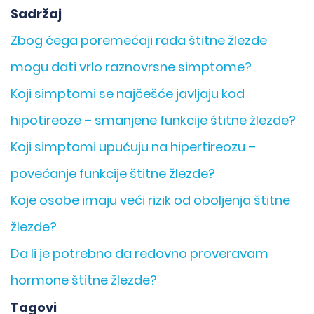
Sadržaj
Zbog čega poremećaji rada štitne žlezde
mogu dati vrlo raznovrsne simptome?
Koji simptomi se najčešće javljaju kod
hipotireoze – smanjene funkcije štitne žlezde?
Koji simptomi upućuju na hipertireozu –
povećanje funkcije štitne žlezde?
Koje osobe imaju veći rizik od oboljenja štitne
žlezde?
Da li je potrebno da redovno proveravam
hormone štitne žlezde?
Tagovi