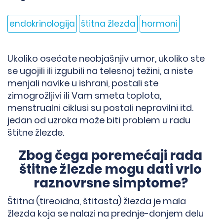
endokrinologija
štitna žlezda
hormoni
Ukoliko osećate neobjašnjiv umor, ukoliko ste
se ugojili ili izgubili na telesnoj težini, a niste
menjali navike u ishrani, postali ste
zimogrožljivi ili Vam smeta toplota,
menstrualni ciklusi su postali nepravilni itd.
jedan od uzroka može biti problem u radu
štitne žlezde.
Zbog čega poremećaji rada
štitne žlezde mogu dati vrlo
raznovrsne simptome?
Štitna (tireoidna, štitasta) žlezda je mala
žlezda koja se nalazi na prednje-donjem delu