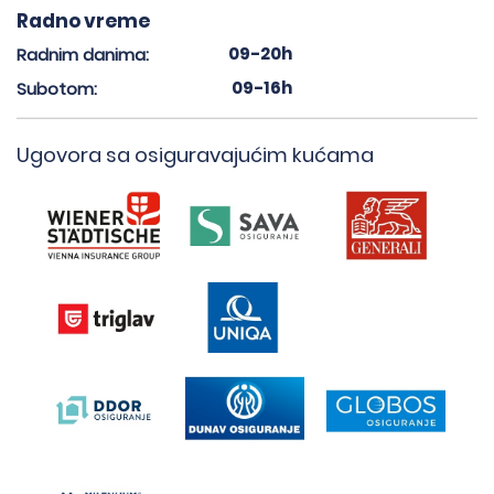
Radno vreme
09-20h
Radnim danima:
09-16h
Subotom:
Ugovora sa osiguravajućim kućama