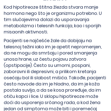
Kod hipotireoze štitna žlezda stvara manje
hormona nego što je organizmu potrebno. U
tim slučajevima dolazi do usporavanja
metabolizma i telesnih funkcija, kao i sporijih
misaonih aktivnosti.
Pacijenti se najčešće žale da dobijaju na
telesnoj težini iako im je apetit nepromenjen,
da ne mogu da smršaju i pored smanjenja
unosa hrane, uz čestu pojavu zatvora
(opstipacije). Često su umorni, pospani,
zaboravni ili depresivni, a prilikom kretanja
osećaju bol ili slabost mišića. Takođe, pacijenti
često navode da im je hladno, da im je koža
postala suvlja, a da se kosa proređuje, da im
otiču kapci i lice. U sklopu hipotireoze može
doći do usporenja srčanog rada, a kod žena
jedan od simptoma može biti i poremećaj