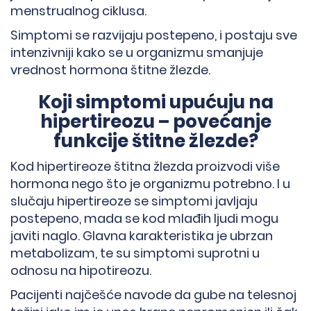
menstrualnog ciklusa.
Simptomi se razvijaju postepeno, i postaju sve
→
intenzivniji kako se u organizmu smanjuje
vrednost hormona štitne žlezde.
Koji simptomi upućuju na
hipertireozu – povećanje
funkcije štitne žlezde?
Kod hipertireoze štitna žlezda proizvodi više
hormona nego što je organizmu potrebno. I u
slučaju hipertireoze se simptomi javljaju
postepeno, mada se kod mlađih ljudi mogu
javiti naglo. Glavna karakteristika je ubrzan
metabolizam, te su simptomi suprotni u
odnosu na hipotireozu.
Pacijenti najčešće navode da gube na telesnoj