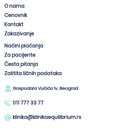
O nama
Cenovnik
Kontakt
Zakazivanje
Načini plaćanja
Za pacijente
Česta pitanja
Zaštita ličnih podataka
Gospodara Vučića 1v, Beograd
011 777 33 77
klinika@klinikaequilibrium.rs