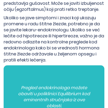
predstavlja gušavost. Može se javiti izbuljenost
očiju (egzoftalmus) koji prati retko treptanje.
Ukoliko se jave simptomi i znaci koji ukazuju
promene u radu štitne žlezde, potrebno je da
se javite lekaru-endokrinologu. Ukoliko se već
lečite od hipotireoze ili hipertireoze, važno je da
redovno odlazite na kontrolne preglede kod
endokrinologa kako bi se vrednosti hormona
štitne žlezde održavale u željenom opsegu i
pratili efekti lečenja.
Pregled endokrinologa možete
obaviti u poliklinici Equilibrium kod
eminentnih stručnjaka iz ove
oblasti.