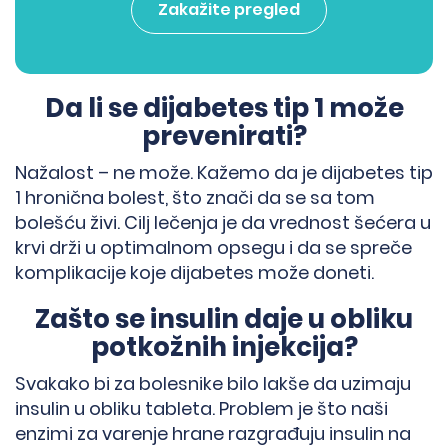
Zakažite pregled
Da li se dijabetes tip 1 može
prevenirati?
Nažalost – ne može. Kažemo da je dijabetes tip
1 hronična bolest, što znači da se sa tom
bolešću živi. Cilj lečenja je da vrednost šećera u
krvi drži u optimalnom opsegu i da se spreče
komplikacije koje dijabetes može doneti.
Zašto se insulin daje u obliku
potkožnih injekcija?
Svakako bi za bolesnike bilo lakše da uzimaju
insulin u obliku tableta. Problem je što naši
enzimi za varenje hrane razgrađuju insulin na