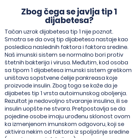
Zbog čega se javlja tip 1
dijabetesa?
Tačan uzrok dijabetesa tip 1 nije poznat.
Smatra se da ovaj tip dijabetesa nastaje kao
posledica naslednih faktora i faktora sredine.
Naš imunski sistem se normalno bori protiv
štetnih bakterija i virusa. Međutim, kod osoba
sa tipom 1 dijabetesa imunski sistem greškom
uništava sopstvene ćelije pankreasa koje
proizvode insulin. Zbog toga se kaže da je
dijabetes tip 1 vrsta autoimunskog oboljenja.
Rezultat je nedovoljno stvaranje insulina, ili se
insulin uopšte ne stvara. Pretpostavlja se da
pojedine osobe imaju urođenu sklonost ovom
ka izmenjenom imunskom odgovoru, koji se
aktivira nekim od faktora iz spoljašnje sredine