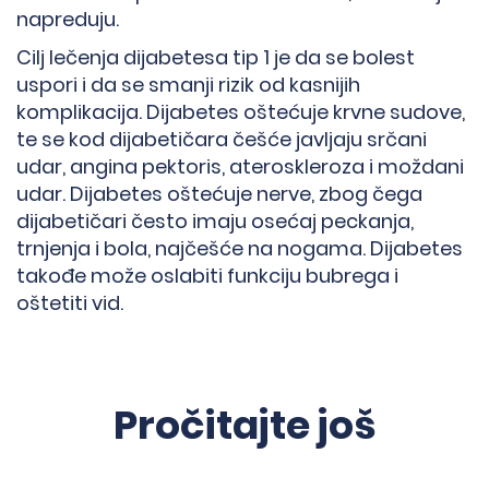
napreduju.
Cilj lečenja dijabetesa tip 1 je da se bolest
uspori i da se smanji rizik od kasnijih
komplikacija. Dijabetes oštećuje krvne sudove,
te se kod dijabetičara češće javljaju srčani
udar, angina pektoris, ateroskleroza i moždani
udar. Dijabetes oštećuje nerve, zbog čega
dijabetičari često imaju osećaj peckanja,
trnjenja i bola, najčešće na nogama. Dijabetes
takođe može oslabiti funkciju bubrega i
oštetiti vid.
Pročitajte još