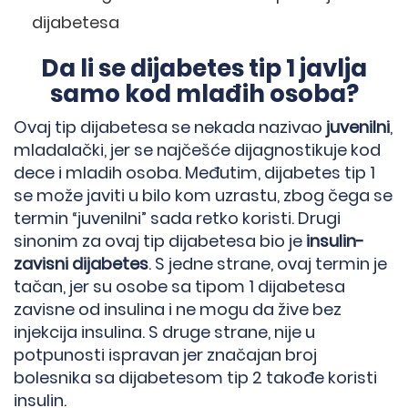
dijabetesa
Da li se dijabetes tip 1 javlja
samo kod mlađih osoba?
Ovaj tip dijabetesa se nekada nazivao
juvenilni
,
mladalački, jer se najčešće dijagnostikuje kod
dece i mladih osoba. Međutim, dijabetes tip 1
se može javiti u bilo kom uzrastu, zbog čega se
termin “juvenilni” sada retko koristi. Drugi
sinonim za ovaj tip dijabetesa bio je
insulin-
zavisni dijabetes
. S jedne strane, ovaj termin je
tačan, jer su osobe sa tipom 1 dijabetesa
zavisne od insulina i ne mogu da žive bez
injekcija insulina. S druge strane, nije u
potpunosti ispravan jer značajan broj
bolesnika sa dijabetesom tip 2 takođe koristi
insulin.