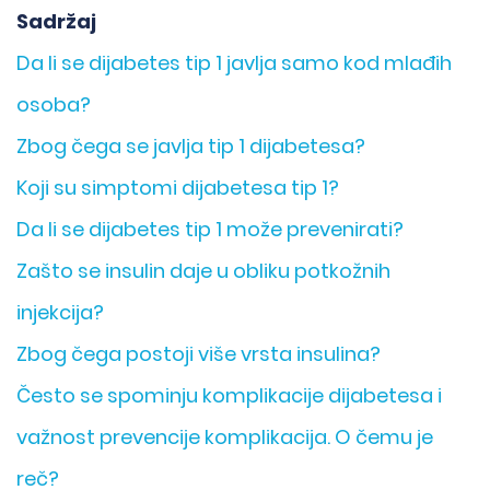
Sadržaj
Da li se dijabetes tip 1 javlja samo kod mlađih
osoba?
Zbog čega se javlja tip 1 dijabetesa?
Koji su simptomi dijabetesa tip 1?
Da li se dijabetes tip 1 može prevenirati?
Zašto se insulin daje u obliku potkožnih
injekcija?
Zbog čega postoji više vrsta insulina?
Često se spominju komplikacije dijabetesa i
važnost prevencije komplikacija. O čemu je
reč?