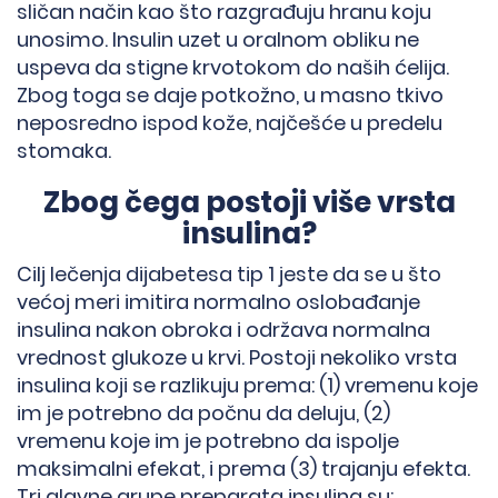
sličan način kao što razgrađuju hranu koju
unosimo. Insulin uzet u oralnom obliku ne
uspeva da stigne krvotokom do naših ćelija.
Zbog toga se daje potkožno, u masno tkivo
neposredno ispod kože, najčešće u predelu
stomaka.
Zbog čega postoji više vrsta
insulina?
Cilj lečenja dijabetesa tip 1 jeste da se u što
većoj meri imitira normalno oslobađanje
insulina nakon obroka i održava normalna
vrednost glukoze u krvi. Postoji nekoliko vrsta
insulina koji se razlikuju prema: (1) vremenu koje
im je potrebno da počnu da deluju, (2)
vremenu koje im je potrebno da ispolje
maksimalni efekat, i prema (3) trajanju efekta.
Tri glavne grupe preparata insulina su: