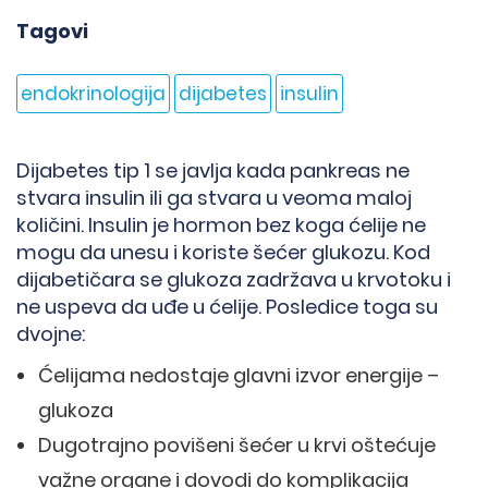
Tagovi
endokrinologija
dijabetes
insulin
Dijabetes tip 1 se javlja kada pankreas ne
stvara insulin ili ga stvara u veoma maloj
količini. Insulin je hormon bez koga ćelije ne
mogu da unesu i koriste šećer glukozu. Kod
dijabetičara se glukoza zadržava u krvotoku i
ne uspeva da uđe u ćelije. Posledice toga su
dvojne:
Ćelijama nedostaje glavni izvor energije –
glukoza
Dugotrajno povišeni šećer u krvi oštećuje
važne organe i dovodi do komplikacija