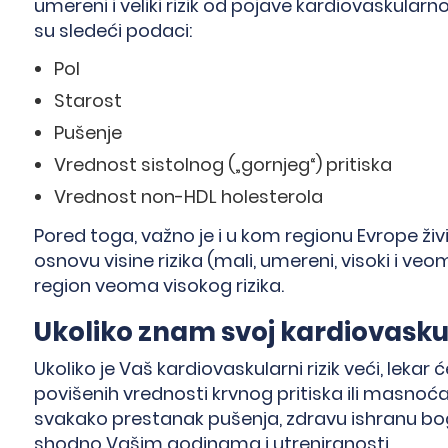
umereni i veliki rizik od pojave kardiovaskularn
su sledeći podaci:
Pol
Starost
Pušenje
Vrednost sistolnog („gornjeg“) pritiska
Vrednost non-HDL holesterola
Pored toga, važno je i u kom regionu Evrope živ
osnovu visine rizika (mali, umereni, visoki i veom
region veoma visokog rizika.
Ukoliko znam svoj kardiovaskula
Ukoliko je Vaš kardiovaskularni rizik veći, lekar 
povišenih vrednosti krvnog pritiska ili masno
svakako prestanak pušenja, zdravu ishranu bog
shodno Vašim godinama i utreniranosti.