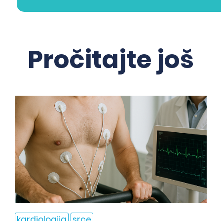
Pročitajte još
kardiologija
srce