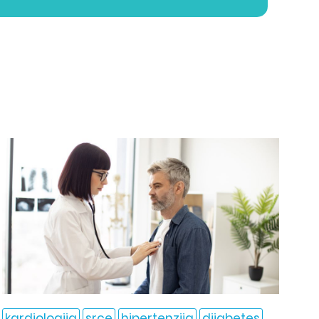
kardiologija
srce
hipertenzija
dijabetes