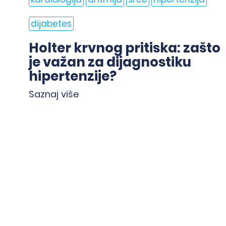
dijabetes
Holter krvnog pritiska: zašto
je važan za dijagnostiku
hipertenzije?
Saznaj više
Kvalitet je najbolja pre