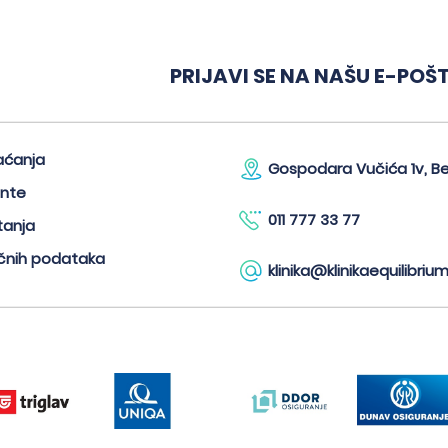
PRIJAVI SE NA NAŠU E-POŠ
aćanja
Gospodara Vučića 1v, B
ente
011 777 33 77
tanja
ičnih podataka
klinika@klinikaequilibrium