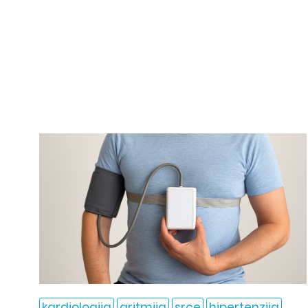
kardiologija
aritmija
srce
hipertenzija