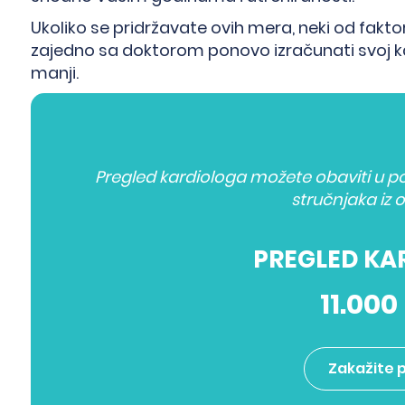
Ukoliko se pridržavate ovih mera, neki od fakto
zajedno sa doktorom ponovo izračunati svoj kar
manji.
Pregled kardiologa možete obaviti u pol
stručnjaka iz o
PREGLED KA
11.000
Zakažite 