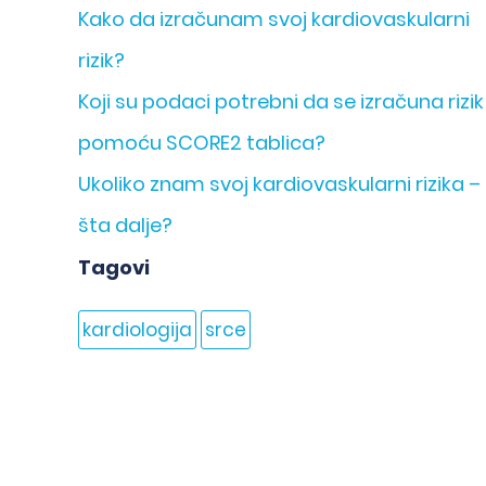
Kako da izračunam svoj kardiovaskularni
rizik?
Koji su podaci potrebni da se izračuna rizik
pomoću SCORE2 tablica?
Ukoliko znam svoj kardiovaskularni rizika –
šta dalje?
Tagovi
kardiologija
srce