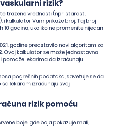
askularni rizik?
te tražene vrednosti (npr. starost,
), i kalkulator Vam prikaže broj. Taj broj
ih 10 godina, ukoliko ne promenite nijedan
2021. godine predstavilo novi algoritam za
2
. Ovaj kalkulator se može jednostavno
u i pomaže lekarima da izračunaju
unosa pogrešnih podataka, savetuje se da
no sa lekarom izračunaju svoj
izračuna rizik pomoću
 crvene boje, gde boja pokazuje mali,