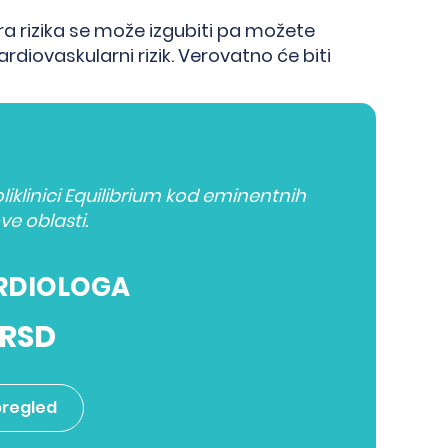
ra rizika se može izgubiti pa možete
diovaskularni rizik. Verovatno će biti
iklinici Equilibrium kod eminentnih
ve oblasti.
RDIOLOGA
 RSD
pregled