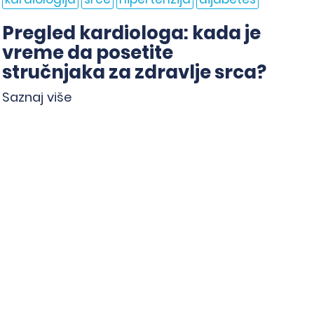
ka
Pregled kardiologa: kada je
H
vreme da posetite
f
stručnjaka za zdravlje srca?
p
Saznaj više
Sa
Zakažite pregled