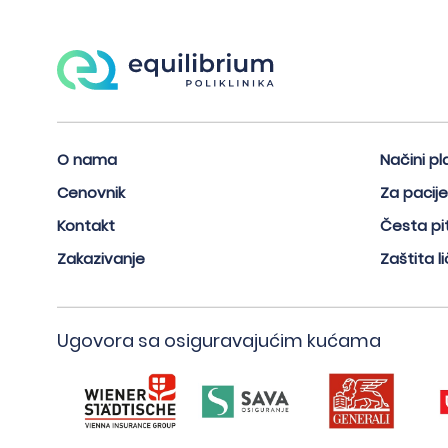
O nama
Načini pl
Cenovnik
Za pacij
Kontakt
Česta pi
Zakazivanje
Zaštita l
Ugovora sa osiguravajućim kućama