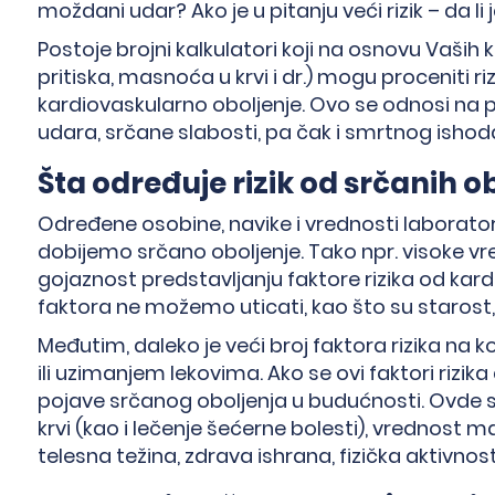
moždani udar? Ako je u pitanju veći rizik – da
Postoje brojni kalkulatori koji na osnovu Vaših 
pritiska, masnoća u krvi i dr.) mogu proceniti ri
kardiovaskularno oboljenje. Ovo se odnosi na 
udara, srčane slabosti, pa čak i smrtnog ishod
Šta određuje rizik od srčanih o
Određene osobine, navike i vrednosti laboratorij
dobijemo srčano oboljenje. Tako npr. visoke vred
gojaznost predstavljanju faktore rizika od kard
faktora ne možemo uticati, kao što su starost, 
Međutim, daleko je veći broj faktora rizika na
ili uzimanjem lekovima. Ako se ovi faktori rizika
pojave srčanog oboljenja u budućnosti. Ovde sp
krvi (kao i lečenje šećerne bolesti), vrednost m
telesna težina, zdrava ishrana, fizička aktivnost