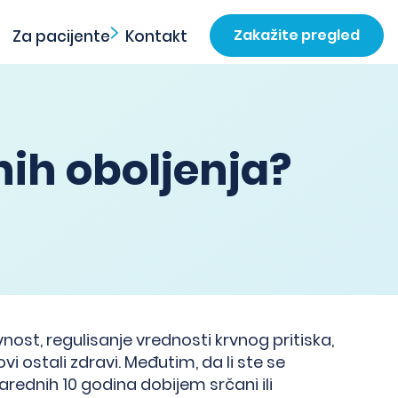
Zakažite pregled
Za pacijente
Kontakt
nih oboljenja?
vnost, regulisanje vrednosti krvnog pritiska,
vi ostali zdravi. Međutim, da li ste se
 narednih 10 godina dobijem srčani ili