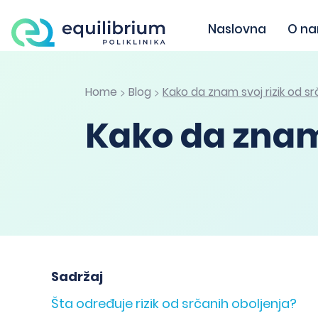
Naslovna
O n
Home
Blog
Kako da znam svoj rizik od sr
>
>
Kako da znam 
Sadržaj
Šta određuje rizik od srčanih oboljenja?