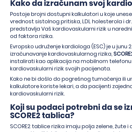
Kako da izračunam svoj kardiov
Postoje brojni dostupni kalkulatori u koje unese
vrednost sistolnog pritiska, LDL holesterola i dr.
predstavlja Vaš kardiovaskularni rizik u naredn
od faktora rizika.
Evropsko udruženje kardiologa (ESC) je u junu 
izračunavanje kardiovaskularnog rizika,
SCORE
instalirati kao aplikacija na mobilnom telefon
kardiovaskularni rizik svojih pacijenata.
Kako ne bi došlo do pogrešnog tumačenja ili 
kalkulatore koriste lekari, a da pacijenti zajed
kardiovaskularni rizik.
Koji su podaci potrebni da se 
SCORE2 tablica?
→
SCORE2 tablice rizika imaju polja zelene, žute i