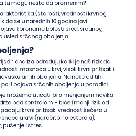
 li ja tu mogu nešto da promenim?
karakteristika (starosti, vrednosti krvnog
zik da se u narednih 10 godina javi
pojavu koronarne bolesti srca, srčanog
a usled srčanog oboljenja.
boljenja?
skih analiza određuju koliki je naš rizik da
nosti masnoća u krvi, visok krvni pritisak i
iovaskularnih oboljenja. Na neke od tih
pol i pojava srčanih oboljenja u porodici.
 koje možemo uticati, bilo menjanjem navika
 drže pod kontrolom – biće i manji rizik od
adaju: krvni pritisak, vrednost šećera u
asnoća u krvi (naročito holesterola),
, pušenje i stres.