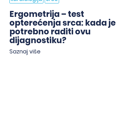
Ergometrija – test
opterećenja srca: kada je
potrebno raditi ovu
dijagnostiku?
Saznaj više
<
>
poruka.