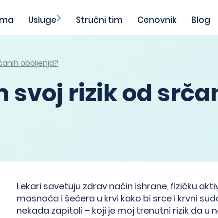
ama
Usluge
Stručni tim
Cenovnik
Blog
čanih oboljenja?
svoj rizik od srča
Lekari savetuju zdrav način ishrane, fizičku akti
masnoća i šećera u krvi kako bi srce i krvni sudo
nekada zapitali – koji je moj trenutni rizik da u