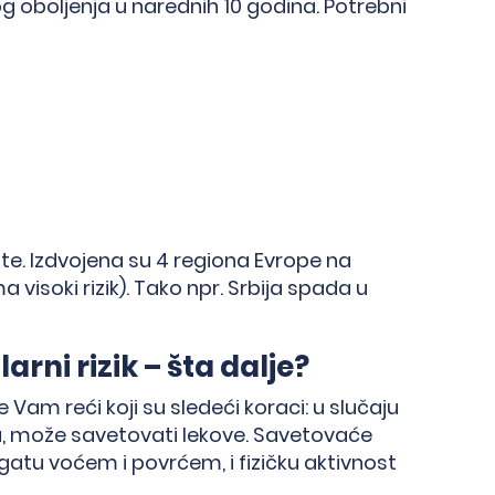
og oboljenja u narednih 10 godina. Potrebni
ite. Izdvojena su 4 regiona Evrope na
a visoki rizik). Tako npr. Srbija spada u
rni rizik – šta dalje?
će Vam reći koji su sledeći koraci: u slučaju
ća, može savetovati lekove. Savetovaće
atu voćem i povrćem, i fizičku aktivnost