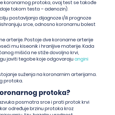
ve koronarnog protoka, ovaj test se takođe
e daje tokom testa – adenozin).
lju postavljanja dijagnoze i/ili prognoze
e ishranjuju srce, odnosno koronarnu bolest
ne arterije. Postoje dve koronarne arterije
oseći mu kiseonik i hranljive materije. Kada
rčanog mišića ne stiže dovoljno krvi,
gu javiti tegobe koje odgovaraju
angini
ostojanje suženja na koronarnim arterijama.
g protoka.
 koronarnog protoka?
vuka posmatra srce i prati protok krvi
ekar određuje brzinu protoka kroz
mirovanju, tzv. bazalnu vrednost.