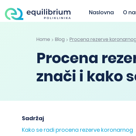
Naslovna
O n
Home
Blog
Procena rezerve koronarnog p
>
>
Procena reze
znači i kako s
Sadržaj
Kako se radi procena rezerve koronarnog