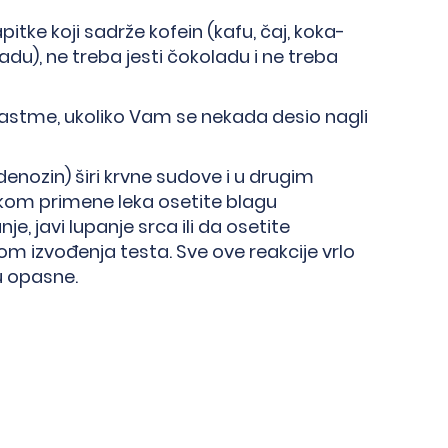
tke koji sadrže kofein (kafu, čaj, koka-
adu), ne treba jesti čokoladu i ne treba
astme, ukoliko Vam se nekada desio nagli
adenozin) širi krvne sudove i u drugim
okom primene leka osetite blagu
je, javi lupanje srca ili da osetite
ikom izvođenja testa. Sve ove reakcije vrlo
u opasne.