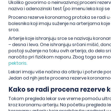
Ukoliko govorimo o neinvazivnoj proceni rezer
naziva i adenozinski test (po imenu leka koji s
Procena rezerve koronarnog protoka se radi u ci
bolesnika koji imaju suženje na arterijama koj
srca.
Arterije koje ishranjuju srce se nazivaju koronar
– desna i leva. One ishranjuju srčani mišić, don
postoji suženje na toku ovih arterija, do dela s
naročito pri fizičkom naporu. Zbog toga se mo
pektoris.
Lekari imaju više načina da otkriju i potvrde p
Jedan od njih jeste procena rezerve koronarno
Kako se radi procena rezerve
Tokom pregleda lekar sve vreme pomoću ultraz
kroz koronarnu arteriju. Na početku pregleda l
koronarnu arteriju koja predstavlja vrednost u 