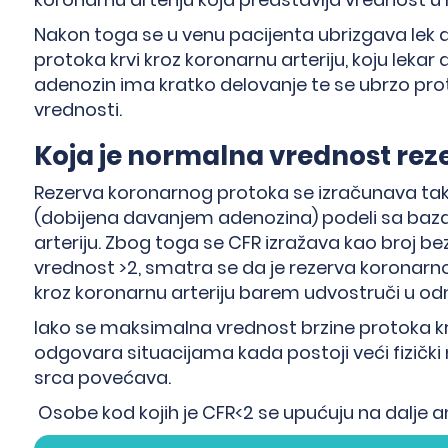
Nakon toga se u venu pacijenta ubrizgava lek 
protoka krvi kroz koronarnu arteriju, koju leka
adenozin ima kratko delovanje te se ubrzo pro
vrednosti.
Koja je normalna vrednost re
Rezerva koronarnog protoka se izračunava ta
(dobijena davanjem adenozina) podeli sa baz
arteriju. Zbog toga se CFR izražava kao broj bez
vrednost >2, smatra se da je rezerva koronarn
kroz koronarnu arteriju barem udvostruči u od
→
Iako se maksimalna vrednost brzine protoka k
odgovara situacijama kada postoji veći fizičk
srca povećava.
Osobe kod kojih je CFR<2 se upućuju na dalje anal