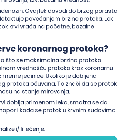
adenozin. Ovaj lek dovodi do brzog porasta
r detektuje povećanjem brzine protoka. Lek
tok krvi vraća na početne, bazalne
zerve koronarnog protoka?
ko što se maksimalna brzina protoka
alnom vrednošću protoka kroz koronarnu
 merne jedinice. Ukoliko je dobijena
og protoka očuvana. To znači da se protok
nosu na stanje mirovanja.
rvi dobija primenom leka, smatra se da
i napor i kada se protok u krvnim sudovima
ize i/ili lečenje.