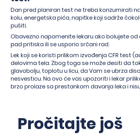
Dan pred planiran test ne treba konzumirati napi
kolu, energetska pića, napitke koji sadrže čokol
pušiti.
Obavezno napomenite lekaru ako bolujete od 
pad pritiska ili se usporio srčani rad.
Lek koji se koristi prilikom izvođenja CFR test (
delovima tela. Zbog toga se može desiti da t
glavobolju, toplotu u licu, da Vam se ubrza disan
nesvesticu. Na ovo će vas upozoriti i lekar pril
brzo prolaze sa prestankom davanja leka i nis
Pročitajte još