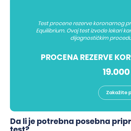
Test procene rezerve koronarnog prot
Equilibrium. Ovaj test izvode lekari kar
dijagnostičkim procedur
PROCENA REZERVE KO
19.000
Zakažite 
Da li je potrebna posebna pri
test?