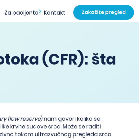
Zakažite pregled
Za pacijente
Kontakt
toka (CFR): šta
ry flow reserve
) nam govori koliko se
ike krvne sudove srca. Može se raditi
nvazivno tokom ultrazvučnog pregleda srca.