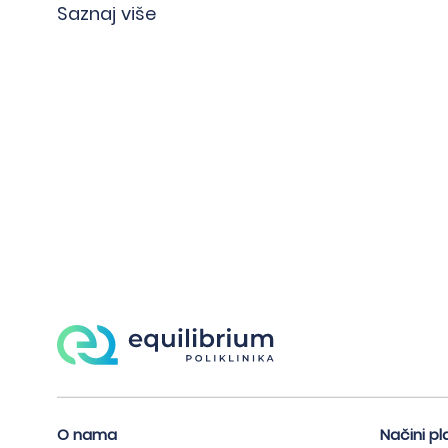
Saznaj više
Kvalitet je najbolja pre
O nama
Načini pl