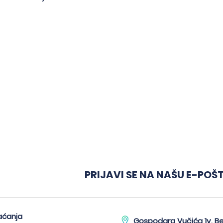
<
>
poruka.
PRIJAVI SE NA NAŠU E-POŠ
aćanja
Gospodara Vučića 1v, B