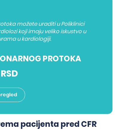
oka možete uraditi u Poliklinici
diolozi koji imaju veliko iskustvo u
ama u kardiologiji.
RONARNOG PROTOKA
 RSD
pregled
prema pacijenta pred CFR