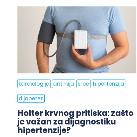
kardiologija
aritmija
srce
hipertenzija
dijabetes
Holter krvnog pritiska: zašto
je važan za dijagnostiku
hipertenzije?