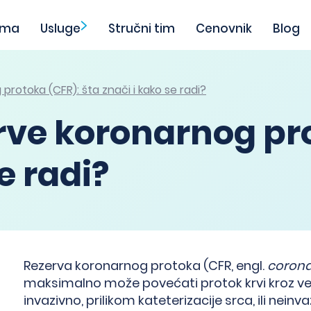
ama
Usluge
Stručni tim
Cenovnik
Blog
rotoka (CFR): šta znači i kako se radi?
rve koronarnog pro
e radi?
Rezerva koronarnog protoka (CFR, engl.
corona
maksimalno može povećati protok krvi kroz vel
invazivno, prilikom kateterizacije srca, ili nei