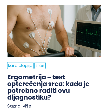
kardiologija
srce
Ergometrija – test
opterećenja srca: kada je
potrebno raditi ovu
dijagnostiku?
Saznaj više