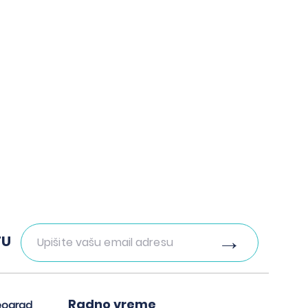
Zakažite pregled
TU
Radno vreme
eograd