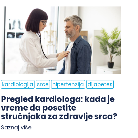
kardiologija
srce
hipertenzija
dijabetes
ka
Pregled kardiologa: kada je
H
vreme da posetite
f
stručnjaka za zdravlje srca?
p
Saznaj više
Sa