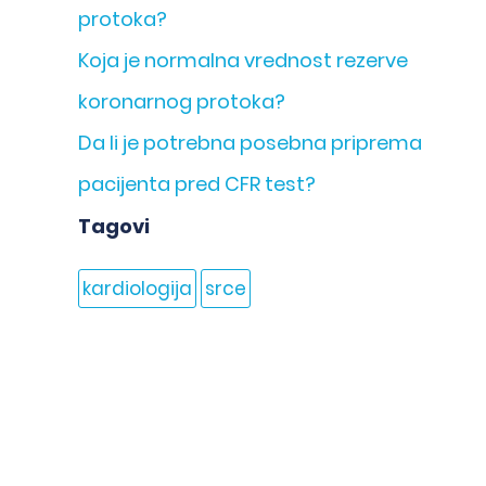
protoka?
Koja je normalna vrednost rezerve
koronarnog protoka?
Da li je potrebna posebna priprema
pacijenta pred CFR test?
Tagovi
kardiologija
srce