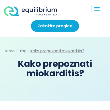
Toggle
navigat
Zakažite pregled
Home
Blog
Kako prepoznati miokarditis?
>
>
Kako prepoznati
miokarditis?