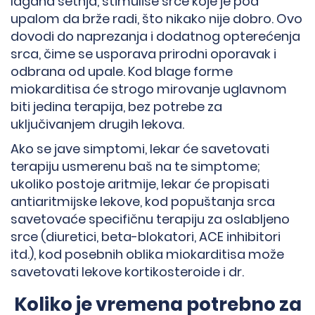
lagana šetnja, stimuliše srce koje je pod
upalom da brže radi, što nikako nije dobro. Ovo
dovodi do naprezanja i dodatnog opterećenja
srca, čime se usporava prirodni oporavak i
odbrana od upale. Kod blage forme
miokarditisa će strogo mirovanje uglavnom
biti jedina terapija, bez potrebe za
uključivanjem drugih lekova.
Ako se jave simptomi, lekar će savetovati
terapiju usmerenu baš na te simptome;
ukoliko postoje aritmije, lekar će propisati
antiaritmijske lekove, kod popuštanja srca
savetovaće specifičnu terapiju za oslabljeno
srce (diuretici, beta-blokatori, ACE inhibitori
itd.), kod posebnih oblika miokarditisa može
savetovati lekove kortikosteroide i dr.
Koliko je vremena potrebno za