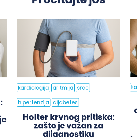
ka
kardiologija
aritmija
srce
:
hipertenzija
dijabetes
Holter krvnog pritiska:
je
zašto je važan za
dijagnostiku