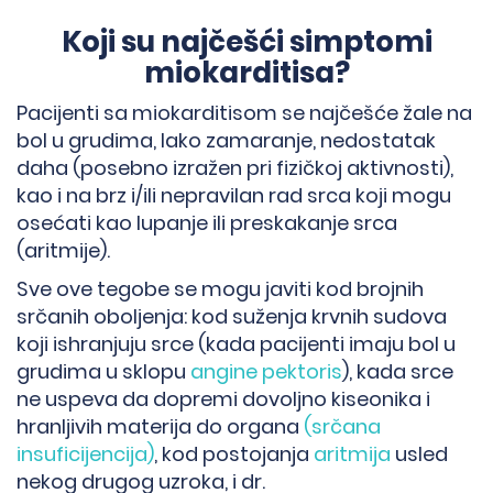
Koji su najčešći simptomi
miokarditisa?
Pacijenti sa miokarditisom se najčešće žale na
bol u grudima, lako zamaranje, nedostatak
daha (posebno izražen pri fizičkoj aktivnosti),
kao i na brz i/ili nepravilan rad srca koji mogu
osećati kao lupanje ili preskakanje srca
(aritmije).
Sve ove tegobe se mogu javiti kod brojnih
srčanih oboljenja: kod suženja krvnih sudova
koji ishranjuju srce (kada pacijenti imaju bol u
grudima u sklopu
angine pektoris
), kada srce
ne uspeva da dopremi dovoljno kiseonika i
hranljivih materija do organa
(srčana
insuficijencija)
, kod postojanja
aritmija
usled
nekog drugog uzroka, i dr.