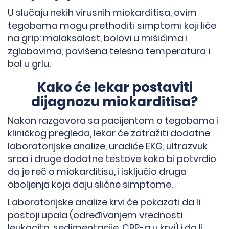
U slučaju nekih virusnih miokarditisa, ovim
tegobama mogu prethoditi simptomi koji liče
na grip: malaksalost, bolovi u mišićima i
zglobovima, povišena telesna temperatura i
bol u grlu.
Kako će lekar postaviti
dijagnozu miokarditisa?
Nakon razgovora sa pacijentom o tegobama i
kliničkog pregleda, lekar će zatražiti dodatne
→
laboratorijske analize, uradiće EKG, ultrazvuk
srca i druge dodatne testove kako bi potvrdio
da je reč o miokarditisu, i isključio druga
oboljenja koja daju slične simptome.
Laboratorijske analize krvi će pokazati da li
postoji upala (određivanjem vrednosti
leukocita, sedimentacije, CRP-a u krvi) i da li