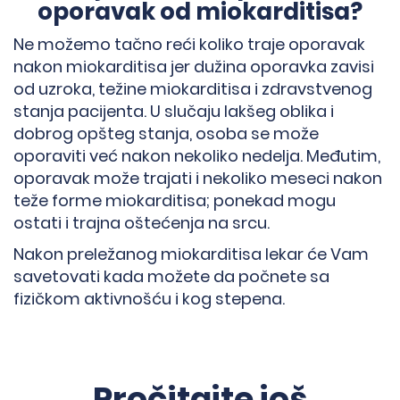
oporavak od miokarditisa?
Ne možemo tačno reći koliko traje oporavak
nakon miokarditisa jer dužina oporavka zavisi
od uzroka, težine miokarditisa i zdravstvenog
stanja pacijenta. U slučaju lakšeg oblika i
dobrog opšteg stanja, osoba se može
oporaviti već nakon nekoliko nedelja. Međutim,
oporavak može trajati i nekoliko meseci nakon
teže forme miokarditisa; ponekad mogu
ostati i trajna oštećenja na srcu.
Nakon preležanog miokarditisa lekar će Vam
savetovati kada možete da počnete sa
fizičkom aktivnošću i kog stepena.
Pročitajte još