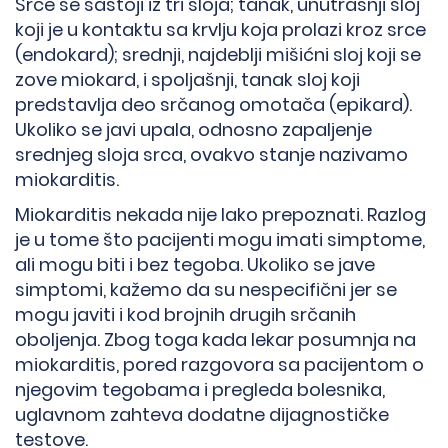
Srce se sastoji iz tri sloja; tanak, unutrašnji sloj
koji je u kontaktu sa krvlju koja prolazi kroz srce
(endokard); srednji, najdeblji mišićni sloj koji se
zove miokard, i spoljašnji, tanak sloj koji
predstavlja deo srčanog omotača (epikard).
Ukoliko se javi upala, odnosno zapaljenje
srednjeg sloja srca, ovakvo stanje nazivamo
miokarditis.
Miokarditis nekada nije lako prepoznati. Razlog
je u tome što pacijenti mogu imati simptome,
ali mogu biti i bez tegoba. Ukoliko se jave
simptomi, kažemo da su nespecifični jer se
mogu javiti i kod brojnih drugih srčanih
oboljenja. Zbog toga kada lekar posumnja na
miokarditis, pored razgovora sa pacijentom o
njegovim tegobama i pregleda bolesnika,
uglavnom zahteva dodatne dijagnostičke
testove.